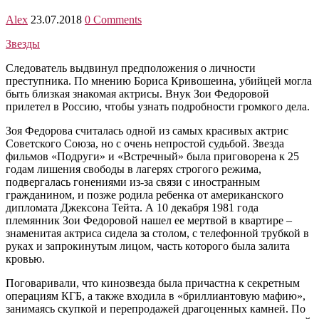
Alex
23.07.2018
0 Comments
Звезды
Следователь выдвинул предположения о личности
преступника. По мнению Бориса Кривошеина, убийцей могла
быть близкая знакомая актрисы. Внук Зои Федоровой
прилетел в Россию, чтобы узнать подробности громкого дела.
Зоя Федорова считалась одной из самых красивых актрис
Советского Союза, но с очень непростой судьбой. Звезда
фильмов «Подруги» и «Встречный» была приговорена к 25
годам лишения свободы в лагерях строгого режима,
подвергалась гонениями из-за связи с иностранным
гражданином, и позже родила ребенка от американского
дипломата Джексона Тейта. А 10 декабря 1981 года
племянник Зои Федоровой нашел ее мертвой в квартире –
знаменитая актриса сидела за столом, с телефонной трубкой в
руках и запрокинутым лицом, часть которого была залита
кровью.
Поговаривали, что кинозвезда была причастна к секретным
операциям КГБ, а также входила в «бриллиантовую мафию»,
занимаясь скупкой и перепродажей драгоценных камней. По