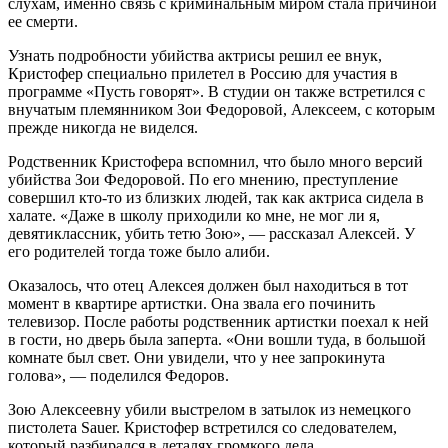
слухам, именно связь с криминальным миром стала причиной
ее смерти.
Узнать подробности убийства актрисы решил ее внук,
Кристофер специально прилетел в Россию для участия в
программе «Пусть говорят». В студии он также встретился с
внучатым племянником Зои Федоровой, Алексеем, с которым
прежде никогда не виделся.
Родственник Кристофера вспомнил, что было много версий
убийства Зои Федоровой. По его мнению, преступление
совершил кто-то из близких людей, так как актриса сидела в
халате. «Даже в школу приходили ко мне, не мог ли я,
девятиклассник, убить тетю Зою», — рассказал Алексей. У
его родителей тогда тоже было алиби.
Оказалось, что отец Алексея должен был находиться в тот
момент в квартире артистки. Она звала его починить
телевизор. После работы родственник артистки поехал к ней
в гости, но дверь была заперта. «Они вошли туда, в большой
комнате был свет. Они увидели, что у нее запрокинута
голова», — поделился Федоров.
Зою Алексеевну убили выстрелом в затылок из немецкого
пистолета Sauer. Кристофер встретился со следователем,
который разбирался в деталях громкого дела.