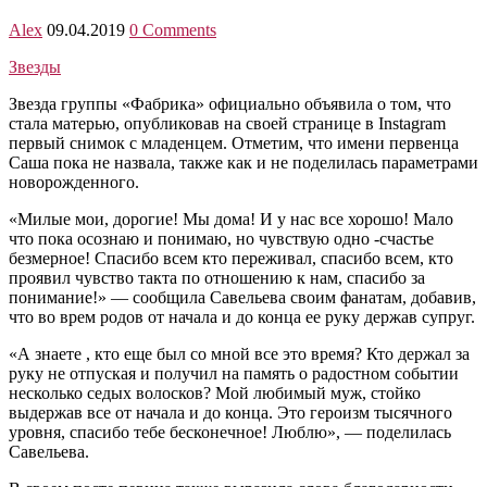
Alex
09.04.2019
0 Comments
Звезды
Звезда группы «Фабрика» официально объявила о том, что
стала матерью, опубликовав на своей странице в Instagram
первый снимок с младенцем. Отметим, что имени первенца
Саша пока не назвала, также как и не поделилась параметрами
новорожденного.
«Милые мои, дорогие! Мы дома! И у нас все хорошо! Мало
что пока осознаю и понимаю, но чувствую одно -счастье
безмерное! Спасибо всем кто переживал, спасибо всем, кто
проявил чувство такта по отношению к нам, спасибо за
понимание!» — сообщила Савельева своим фанатам, добавив,
что во врем родов от начала и до конца ее руку держав супруг.
«А знаете , кто еще был со мной все это время? Кто держал за
руку не отпуская и получил на память о радостном событии
несколько седых волосков? Мой любимый муж, стойко
выдержав все от начала и до конца. Это героизм тысячного
уровня, спасибо тебе бесконечное! Люблю», — поделилась
Савельева.