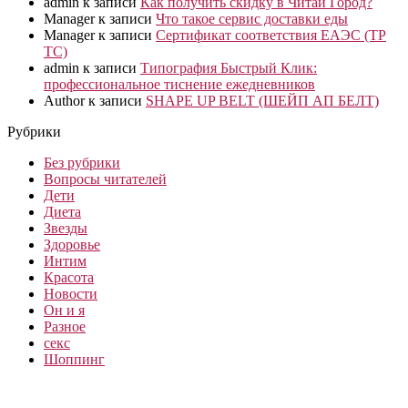
admin
к записи
Как получить скидку в Читай Город?
Manager
к записи
Что такое сервис доставки еды
Manager
к записи
Сертификат соответствия ЕАЭС (ТР
ТС)
admin
к записи
Типография Быстрый Клик:
профессиональное тиснение ежедневников
Author
к записи
SHAPE UP BELT (ШЕЙП АП БЕЛТ)
Рубрики
Без рубрики
Вопросы читателей
Дети
Диета
Звезды
Здоровье
Интим
Красота
Новости
Он и я
Разное
секс
Шоппинг