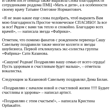
В своем посте певица также выразила слова благодарности
сотрудниками роддома ПМЦ «Мать и дитя», а в особенности
своему врачу Татьяне Олеговне Нормантович.
«Я не знаю какие еще слова подобрать, чтоб выразить Вам
мою благодарность Простое человеческое СПАСИБО! За все
за все! Рядом с вами так тепло и спокойно. Благодарю всех
врачей», — написала звезда «Фабрики».
Отметим, что помимо фанатов с рождением первенца Сашу
Савельеву поздравили также многие коллеги и звезды
шоубизнеса. Первой откликнулась экс-солистка группы
«Фабрика» Сати Казанова.
«Сашуня! Родная! Поздравляю вашу семью от всего сердца!
Пусть здоровым и счастливым будет малыш», – отметила
вокалистка.
Следующим за Казановой Савельеву поздравлял Дима Билан.
«Поздравляю с началом новой и счастливой жизни !!!!! Будьте
счастливы и здоровы» – написал артист.
«Поздравляю с этим счастьем!», – написала Кристина
Орбакайте.