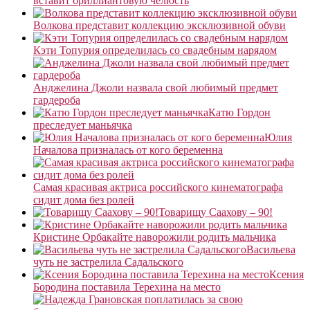
вставит бриллиантовую челюсть
Волкова представит коллекцию эксклюзивной обуви
Кэти Топурия определилась со свадебным нарядом
Анджелина Джоли назвала свой любимый предмет
гардероба
Катю Гордон
преследует маньячка
Юлия
Началова призналась от кого беременна
Самая красивая актриса российского кинематографа
сидит дома без ролей
Товарищу Саахову – 90!
Кристине Орбакайте наворожили родить мальчика
Васильева
чуть не застрелила Садальского
Ксения
Бородина поставила Терехина на место