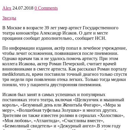
Alex
24.07.2018
0 Comments
Звезды
В Москве в возрасте 39 лет умер артист Государственного
театра киноактёра Александр Исаков. О дате и месте
прощания сообщат дополнительно., сообщает НСН.
По информации издания, актёр попал в лечебное учреждение,
чтобы лечит осложнения, появившиеся после пневмонии.
Однако врачам так и не удалось помочь артисту. При этом
коллега Исакова, актер Роман Печерский, считает врачей
вниновниками в сместе артиста. Как рассказал Роман порталу
medikforum.ru, врачи поставили точный диагноз только спустя
три недели при появлении отека легких. Только тогда медики
поняли, что у пациента двусторонняя пневмония.
Исаков был занят в самых успешных и популярных
постановках этого театра, включая «Щелкунчик и мышиный
король», «Безумный день или Женитьба Фигаро», «Мера за
меру», «Волшебная туфелька Золушки» и многих других.
Зрителям он также известен ролями в сериалах «Холостяки»,
«Моя любовь», «Атлантида», «Счастливы вместе»,
«Безмолвный свидетель» и «Дежурный ангел».В этом году