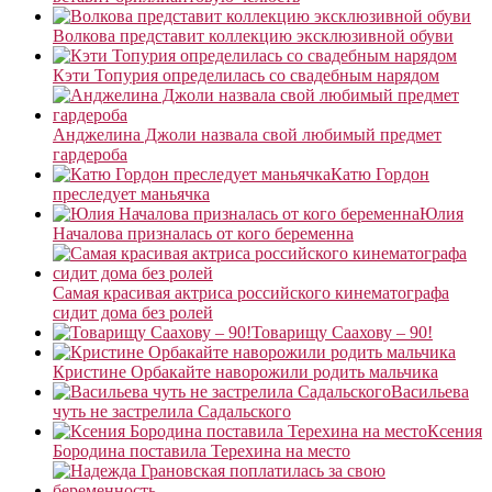
Волкова представит коллекцию эксклюзивной обуви
Кэти Топурия определилась со свадебным нарядом
Анджелина Джоли назвала свой любимый предмет
гардероба
Катю Гордон
преследует маньячка
Юлия
Началова призналась от кого беременна
Самая красивая актриса российского кинематографа
сидит дома без ролей
Товарищу Саахову – 90!
Кристине Орбакайте наворожили родить мальчика
Васильева
чуть не застрелила Садальского
Ксения
Бородина поставила Терехина на место