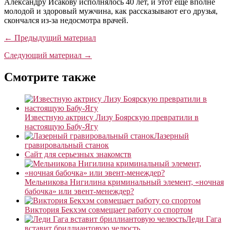
Александру Исакову исполнялось 40 лет, и этот ещё вполне
молодой и здоровый мужчина, как рассказывают его друзья,
скончался из-за недосмотра врачей.
← Предыдущий материал
Следующий материал →
Смотрите также
Известную актрису Лизу Боярскую превратили в
настоящую Бабу-Ягу
Лазерный
гравировальный станок
Сайт для серьезных знакомств
Мельникова Нигилина криминальный элемент, «ночная
бабочка» или эвент-менеждер?
Виктория Бекхэм совмещает работу со спортом
Леди Гага
вставит бриллиантовую челюсть