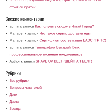
RTX 3050: разумный вход в мир трассировки и DLSS —
стоит ли брать?
Свежие комментарии
admin
к записи
Как получить скидку в Читай Город?
Manager
к записи
Что такое сервис доставки еды
Manager
к записи
Сертификат соответствия ЕАЭС (ТР ТС)
admin
к записи
Типография Быстрый Клик:
профессиональное тиснение ежедневников
Author
к записи
SHAPE UP BELT (ШЕЙП АП БЕЛТ)
Рубрики
Без рубрики
Вопросы читателей
Дети
Диета
Звезды