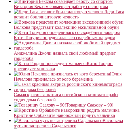
Виктория Бекхэм совмещает работу со спортом
Леди Гага
вставит бриллиантовую челюсть
Волкова представит коллекцию эксклюзивной обуви
Кэти Топурия определилась со свадебным нарядом
Анджелина Джоли назвала свой любимый предмет
гардероба
Катю Гордон
преследует маньячка
Юлия
Началова призналась от кого беременна
Самая красивая актриса российского кинематографа
сидит дома без ролей
Товарищу Саахову – 90!
Кристине Орбакайте наворожили родить мальчика
Васильева
чуть не застрелила Садальского