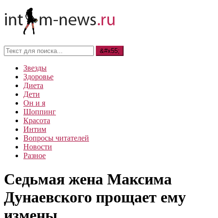
Звезды
Здоровье
Диета
Дети
Он и я
Шоппинг
Красота
Интим
Вопросы читателей
Новости
Разное
Седьмая жена Максима
Дунаевского прощает ему
измены