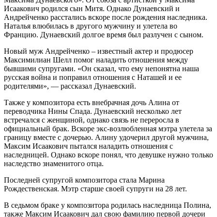
Исаакович родился сын Митя. Однако Дунаевский и
Андрейченко расстались вскоре после рождения наследника.
Наталья влюбилась в другого мужчину и улетела во
Францию. Дунаевский долгое время был разлучен с сыном.
Новый муж Андрейченко – известный актер и продюсер
Максимилиан Шелл помог наладить отношения между
бывшими супругами. «Он сказал, что ему непонятна наша
русская война и поправил отношения с Наташей и ее
родителями», — рассказал Дунаевский.
Также у композитора есть внебрачная дочь Алина от
переводчика Нины Спада. Дунаевский несколько лет
встречался с женщиной, однако связь не переросла в
официальный брак. Вскоре экс-возлюбленная мэтра улетела за
границу вместе с дочерью. Алину удочерил другой мужчина,
Максим Исаакович пытался наладить отношения с
наследницей. Однако вскоре понял, что девушке нужно только
наследство знаменитого отца.
Последней супругой композитора стала Марина
Рождественская. Мэтр старше своей супруги на 28 лет.
В седьмом браке у композитора родилась наследница Полина,
также Максим Исаакович дал свою фамилию первой дочери