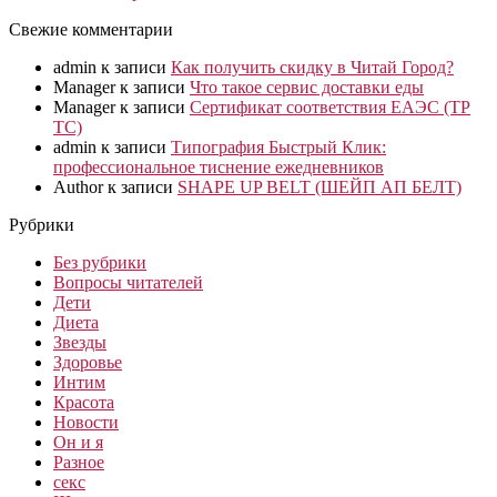
Свежие комментарии
admin
к записи
Как получить скидку в Читай Город?
Manager
к записи
Что такое сервис доставки еды
Manager
к записи
Сертификат соответствия ЕАЭС (ТР
ТС)
admin
к записи
Типография Быстрый Клик:
профессиональное тиснение ежедневников
Author
к записи
SHAPE UP BELT (ШЕЙП АП БЕЛТ)
Рубрики
Без рубрики
Вопросы читателей
Дети
Диета
Звезды
Здоровье
Интим
Красота
Новости
Он и я
Разное
секс