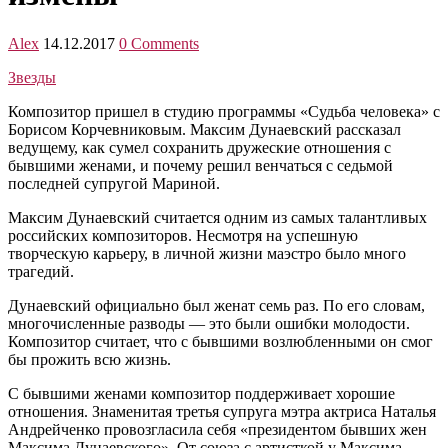
Alex
14.12.2017
0 Comments
Звезды
Композитор пришел в студию программы «Судьба человека» с
Борисом Корчевниковым. Максим Дунаевский рассказал
ведущему, как сумел сохранить дружеские отношения с
бывшими женами, и почему решил венчаться с седьмой
последней супругой Мариной.
Максим Дунаевский считается одним из самых талантливых
российских композиторов. Несмотря на успешную
творческую карьеру, в личной жизни маэстро было много
трагедий.
Дунаевский официально был женат семь раз. По его словам,
многочисленные разводы — это были ошибки молодости.
Композитор считает, что с бывшими возлюбленными он смог
бы прожить всю жизнь.
С бывшими женами композитор поддерживает хорошие
отношения. Знаменитая третья супруга мэтра актриса Наталья
Андрейченко провозгласила себя «президентом бывших жен
Максима Дунаевского». От союза с артисткой у Максима