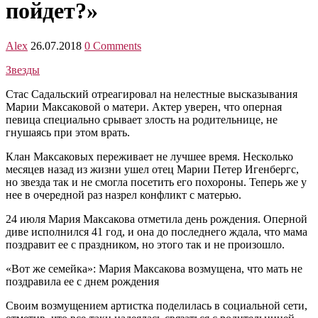
пойдет?»
Alex
26.07.2018
0 Comments
Звезды
Стас Садальский отреагировал на нелестные высказывания
Марии Максаковой о матери. Актер уверен, что оперная
певица специально срывает злость на родительнице, не
гнушаясь при этом врать.
Клан Максаковых переживает не лучшее время. Несколько
месяцев назад из жизни ушел отец Марии Петер Игенбергс,
но звезда так и не смогла посетить его похороны. Теперь же у
нее в очередной раз назрел конфликт с матерью.
24 июля Мария Максакова отметила день рождения. Оперной
диве исполнился 41 год, и она до последнего ждала, что мама
поздравит ее с праздником, но этого так и не произошло.
«Вот же семейка»: Мария Максакова возмущена, что мать не
поздравила ее с днем рождения
Своим возмущением артистка поделилась в социальной сети,