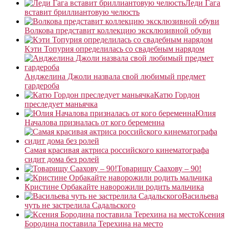
Леди Гага
вставит бриллиантовую челюсть
Волкова представит коллекцию эксклюзивной обуви
Кэти Топурия определилась со свадебным нарядом
Анджелина Джоли назвала свой любимый предмет
гардероба
Катю Гордон
преследует маньячка
Юлия
Началова призналась от кого беременна
Самая красивая актриса российского кинематографа
сидит дома без ролей
Товарищу Саахову – 90!
Кристине Орбакайте наворожили родить мальчика
Васильева
чуть не застрелила Садальского
Ксения
Бородина поставила Терехина на место