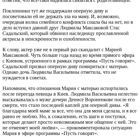
отметив, что все-таки надеялась связаться с родительницей.
Поклонники тут же поддержали оперную диву и
посоветовали ей не держать зла на маму. И, возможно,
очередная волна семейного конфликта сошла бы на нет, но в
дело вступил давний друг Людмилы Максаковой Стас
Садальский, который обвинил наследницу прославленной
актрисы в неискренности и озлобленности.
К слову, актер уже не в первый раз скандалит с Марией
Максаковой. Чуть больше года назад во время прямого эфира
с Киевом, устроенного в рамках программы «Пусть говорят».
Садальский призвал оперную диву помириться с матерью.
Однако дочь Людмилы Васильевны отметила, что не
нуждается в советах.
Напомним, что отношения Марии с матерью испортились
после переезда певицы в Киев. Людмила Васильевна нелестно
высказывалась о муже дочери Денисе Вороненкове после его
смерти, что стало последней каплей для оперной дивы. «Я
благодарна моей маме за все, что она для меня сделала, и я все
равно ее люблю. Но, к сожалению, есть шаги и поступки,
которые делают просто невозможным мое общение с ней. Это
не отменяет моей любви», — прокомментировала ситуацию
Мария в эфире программы «Пусть говорят».