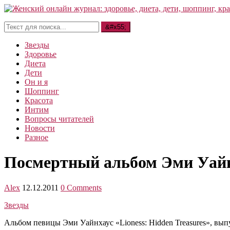
Звезды
Здоровье
Диета
Дети
Он и я
Шоппинг
Красота
Интим
Вопросы читателей
Новости
Разное
Посмертный альбом Эми Уайн
Alex
12.12.2011
0 Comments
Звезды
Альбом певицы Эми Уайнхаус «Lioness: Hidden Treasures», вы