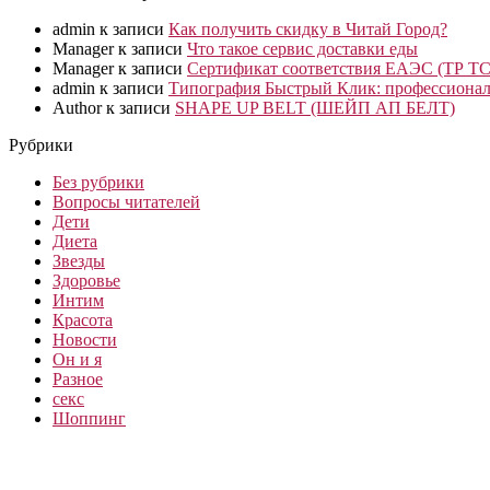
admin
к записи
Как получить скидку в Читай Город?
Manager
к записи
Что такое сервис доставки еды
Manager
к записи
Сертификат соответствия ЕАЭС (ТР ТС
admin
к записи
Типография Быстрый Клик: профессионал
Author
к записи
SHAPE UP BELT (ШЕЙП АП БЕЛТ)
Рубрики
Без рубрики
Вопросы читателей
Дети
Диета
Звезды
Здоровье
Интим
Красота
Новости
Он и я
Разное
секс
Шоппинг