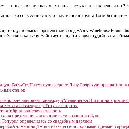
me» — попала в список самых продаваемых синглов недели на 29 
санная ею совместно с джазовым исполнителем Тони Беннеттом, п
Эми, пойдут в благотворительный фонд «Amy Winehouse Foundat
 лет. За свою карьеру Уайнхаус выпустила два студийных альбом
Известную актрису Лизу Боярскую превратили в
льный станок
Мельникова Нигилина криминаль
я Бекхэм совмещает работу со спортом
ставит бриллиантовую челюсть
лкова представит коллекцию эксклюзивной обуви
 Топурия определилась со свадебным нарядом
Анджелина Джоли назвала свой любимый предмет гардер