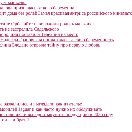
ует маньячка
алова призналась от кого беременна
Самая красивая актриса российского кинемато
тине Орбакайте наворожили родить мальчика
ть не застрелила Садальского
Бородина поставила Терехина на место
Надежда Грановская поплатилась за свою беременность
елина Бледанс открыла тайну про первую любовь
 развалились и выглядели как из ателье
мобилей Jaguar и как часто нужно их обслуживать
поставщика и выгодно закупить продукцию в 2026 году
тоит ли брать?