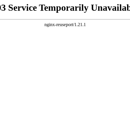
03 Service Temporarily Unavailab
nginx-reuseport/1.21.1