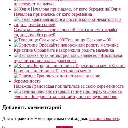
преследует маньячка
Юлия
Началова призналась от кого беременна
Самая красивая актриса российского кинематографа
сидит дома без ролей
Товарищу Саахову – 90!
Кристине Орбакайте наворожили родить мальчика
Васильева
чуть не застрелила Садальского
Ксения
Бородина поставила Терехина на место
Надежда Грановская поплатилась за свою беременность
Эвелина Бледанс открыла тайну про первую любовь
Добавить комментарий
Для отправки комментария вам необходимо
авторизоваться
.