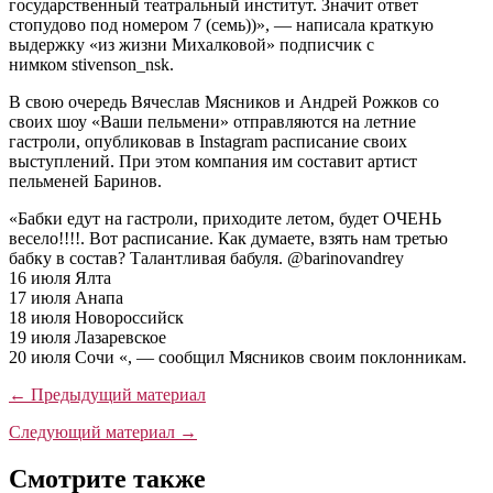
государственный театральный институт. Значит ответ
стопудово под номером 7 (семь))», — написала краткую
выдержку «из жизни Михалковой» подписчик с
нимком stivenson_nsk.
В свою очередь Вячеслав Мясников и Андрей Рожков со
своих шоу «Ваши пельмени» отправляются на летние
гастроли, опубликовав в Instagram расписание своих
выступлений. При этом компания им составит артист
пельменей Баринов.
«Бабки едут на гастроли, приходите летом, будет ОЧЕНЬ
весело!!!!. Вот расписание. Как думаете, взять нам третью
бабку в состав? Талантливая бабуля. @barinovandrey
16 июля Ялта
17 июля Анапа
18 июля Новороссийск
19 июля Лазаревское
20 июля Сочи «, — сообщил Мясников своим поклонникам.
← Предыдущий материал
Следующий материал →
Смотрите также