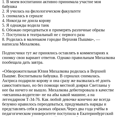
1. В моем воспитании активно принимала участие моя
бабушка
2. Я училась на филологическом факультете
3. снималась в сериале
4. Никогда не доила корову
5. Я однажды водила танк
6. Обожаю переодеваться и примерять различные образы
7. Поступила в театральный не с первого раза
8. Родилась в маленьком городке Верхняя Пышма», —
написала Михалкова.
Подписчики тут же принялись оставлять в комментариях к
снимку свои вариант ответов. Однако правильным Михалкова
пообещала дать завтра.
«Обворожительная Юлия Михалкова родилась в Верхней
Пышме. Воспитывала бабушка. В сериалах снималась.
Актриса подарили корову и она сразу же вызвалась её доить
самостоятельно, но без помощи местной доярки Светланы у
нее бы ничего не вышло. Михалкова дебютировала в качестве
«механика-водителя» не на абы какой машине, а на
легендарном Т-34-76. Как любой девочке конечно же всегда
безумно нравилось переодеваться, придумывать наряды и
представлять себя в разных образах.Через два года учёбы в
педагогическом университете поступила в Екатеринбургский