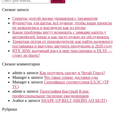
Свежие записи
Секреты долгой жизни украшения с танзанитом
Фурнитура для шитья: всё нужное, чтобы ваши проекты
не развалились и выглядели как из ателье
Какие проблемы могут возникать с замками капота у
автомобилей Jaguar и как часто нужно их обслуживать
Трикотаж оптом от производителя: как найти надежного
поставщика и выгодно закупить продукцию в 2026 году
RTX 3050: разумный вход в мир трассировки и DLSS —
стоит ли брать?
Свежие комментарии
admin
к записи
Как получить скидку в Читай Город?
Manager
к записи
Что такое сервис доставки еды
Manager
к записи
Сертификат соответствия ЕАЭС (ТР
ТС)
admin
к записи
Типография Быстрый Клик:
профессиональное тиснение ежедневников
Author
к записи
SHAPE UP BELT (ШЕЙП АП БЕЛТ)
Рубрики