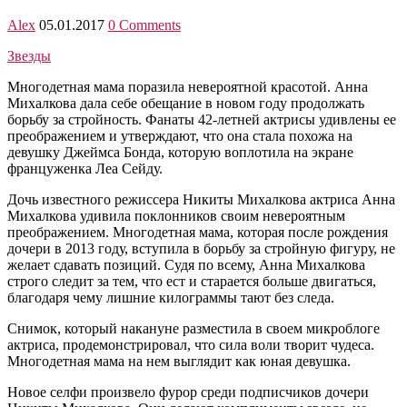
Alex
05.01.2017
0 Comments
Звезды
Многодетная мама поразила невероятной красотой. Анна
Михалкова дала себе обещание в новом году продолжать
борьбу за стройность. Фанаты 42-летней актрисы удивлены ее
преображением и утверждают, что она стала похожа на
девушку Джеймса Бонда, которую воплотила на экране
француженка Леа Сейду.
Дочь известного режиссера Никиты Михалкова актриса Анна
Михалкова удивила поклонников своим невероятным
преображением. Многодетная мама, которая после рождения
дочери в 2013 году, вступила в борьбу за стройную фигуру, не
желает сдавать позиций. Судя по всему, Анна Михалкова
строго следит за тем, что ест и старается больше двигаться,
благодаря чему лишние килограммы тают без следа.
Снимок, который накануне разместила в своем микроблоге
актриса, продемонстрировал, что сила воли творит чудеса.
Многодетная мама на нем выглядит как юная девушка.
Новое селфи произвело фурор среди подписчиков дочери