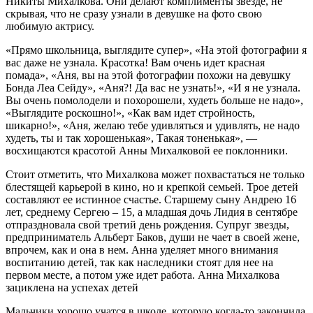
Никиты Михалкова. Они делают комплименты звезде, не
скрывая, что не сразу узнали в девушке на фото свою
любимую актрису.
«Прямо школьница, выглядите супер», «На этой фотографии я
вас даже не узнала. Красотка! Вам очень идет красная
помада», «Аня, вы на этой фотографии похожи на девушку
Бонда Леа Сейду», «Аня?! Да вас не узнать!», «И я не узнала.
Вы очень помолодели и похорошели, худеть больше не надо»,
«Выглядите роскошно!», «Как вам идет стройность,
шикарно!», «Аня, желаю тебе удивляться и удивлять, не надо
худеть, ты и так хорошенькая», Такая тоненькая», —
восхищаются красотой Анны Михалковой ее поклонники.
Стоит отметить, что Михалкова может похвастаться не только
блестящей карьерой в кино, но и крепкой семьей. Трое детей
составляют ее истинное счастье. Старшему сыну Андрею 16
лет, среднему Сергею – 15, а младшая дочь Лидия в сентябре
отпраздновала свой третий день рождения. Супруг звезды,
предприниматель Альберт Баков, души не чает в своей жене,
впрочем, как и она в нем. Анна уделяет много внимания
воспитанию детей, так как наследники стоят для нее на
первом месте, а потом уже идет работа. Анна Михалкова
зациклена на успехах детей
Мальчики хорошо учатся в школе, которую когда-то закончила