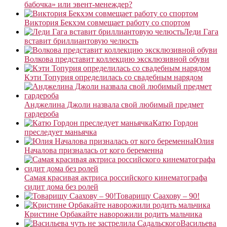
бабочка» или эвент-менеждер?
Виктория Бекхэм совмещает работу со спортом
Леди Гага
вставит бриллиантовую челюсть
Волкова представит коллекцию эксклюзивной обуви
Кэти Топурия определилась со свадебным нарядом
Анджелина Джоли назвала свой любимый предмет
гардероба
Катю Гордон
преследует маньячка
Юлия
Началова призналась от кого беременна
Самая красивая актриса российского кинематографа
сидит дома без ролей
Товарищу Саахову – 90!
Кристине Орбакайте наворожили родить мальчика
Васильева