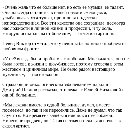
«Очень жаль что ее больше нет, но есть ее музыка, ее талант.
Она навсегда останется в нашей памяти смеющаяся,
улыбающаяся хохотушка, ироничная по-детски
непосредственная. Все эти качества она сохранила, несмотря
нас ложности в личной жизни и профессии, и ту боль,
которую испытывала от болезни», — отметила артистка.
Певец Виктор отметил, что у певицы было много проблем на
любовном фронте.
«У неё всегда были проблемы с любовью. Мне кажется, она не
была готова к жизни в шоу-бизнесе, поэтому сгорела в этом
жестоком и циничном мире. Не было рядом настоящего
мужчины», — посетовал он.
Страдающий онкологическим заболеванием пародист
Дмитрий Певцов рассказал, что лежал с Юлией Началовой в
одной больнице.
«Мы лежали вместе в одной больнице, думал, вместе
посмеемся, но так и не пересеклись. Даже не думал, что так
случится. Во время ее свадьбы я нянчился с ее собакой.
Ничего не предвещало. Такая светлая и нежная девочка…» —
сказал артист.