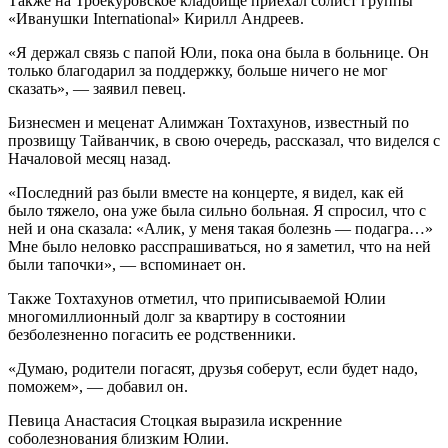
Также на Троекуровское кладбище приехал солист группы
«Иванушки International» Кирилл Андреев.
«Я держал связь с папой Юли, пока она была в больнице. Он
только благодарил за поддержку, больше ничего не мог
сказать», — заявил певец.
Бизнесмен и меценат Алимжан Тохтахунов, известный по
прозвищу Тайванчик, в свою очередь, рассказал, что виделся с
Началовой месяц назад.
«Последний раз были вместе на концерте, я видел, как ей
было тяжело, она уже была сильно больная. Я спросил, что с
ней и она сказала: «Алик, у меня такая болезнь — подагра…»
Мне было неловко расспрашиваться, но я заметил, что на ней
были тапочки», — вспоминает он.
Также Тохтахунов отметил, что приписываемой Юлии
многомиллионный долг за квартиру в состоянии
безболезненно погасить ее родственники.
«Думаю, родители погасят, друзья соберут, если будет надо,
поможем», — добавил он.
Певица Анастасия Стоцкая выразила искренние
соболезнования близким Юлии.