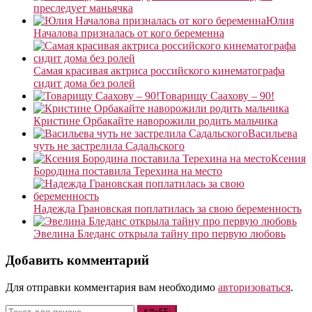
преследует маньячка
Юлия
Началова призналась от кого беременна
Самая красивая актриса российского кинематографа
сидит дома без ролей
Товарищу Саахову – 90!
Кристине Орбакайте наворожили родить мальчика
Васильева
чуть не застрелила Садальского
Ксения
Бородина поставила Терехина на место
Надежда Грановская поплатилась за свою беременность
Эвелина Бледанс открыла тайну про первую любовь
Добавить комментарий
Для отправки комментария вам необходимо
авторизоваться
.