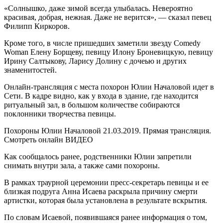
«Солнышко, даже зимой всегда улыбалась. Невероятно
красивая, добрая, нежная. Даже не верится», — сказал певец
Филипп Киркоров.
Кроме того, в числе пришедших заметили звезду Comedy
Woman Елену Борщеву, певицу Илону Броневицкую, певицу
Ирину Салтыкову, Ларису Долину с дочеью и других
знаменитостей.
Онлайн-трансляция с места похорон Юлии Началовой идет в
Сети. В кадре видно, как у входа в здание, где находится
ритуальный зал, в большом количестве собираются
поклонники творчества певицы.
Похороны Юлии Началовой 21.03.2019. Прямая трансляция.
Смотреть онлайн ВИДЕО
Как сообщалось ранее, родственники Юлии запретили
снимать внутри зала, а также сами похороны.
В рамках траурной церемонии пресс-секретарь певицы и ее
близкая подруга Анна Исаева раскрыла причину смерти
артистки, которая была установлена в результате вскрытия.
По словам Исаевой, появившаяся ранее информация о том,