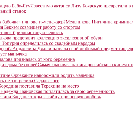
Известную актрису Лизу Боярскую превратили в
льный станок
Мельникова Нигилина криминаль
я Бекхэм совмещает работу со спортом
ставит бриллиантовую челюсть
лкова представит коллекцию эксклюзивной обуви
 Топурия определилась со свадебным нарядом
Анджелина Джоли назвала свой любимый предмет гардер
ует маньячка
алова призналась от кого беременна
Самая красивая актриса российского кинемато
тине Орбакайте наворожили родить мальчика
ть не застрелила Садальского
Бородина поставила Терехина на место
Надежда Грановская поплатилась за свою беременность
елина Бледанс открыла тайну про первую любовь