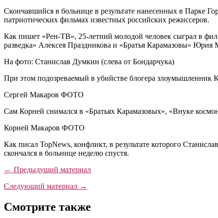
Скончавшийся в больнице в результате нанесенных в Парке Го
патриотических фильмах известных российских режиссеров.
Как пишет «Рен-ТВ», 25-летний молодой человек сыграл в фил
разведка» Алексея Праздникова и «Братья Карамазовы» Юрия 
На фото: Станислав Думкин (слева от Бондарчука)
При этом подозреваемый в убийстве блогера злоумышленник К
Сергей Макаров ФОТО
Сам Корней снимался в «Братьях Карамазовых», «Внуке космона
Корней Макаров ФОТО
Как писал TopNews, конфликт, в результате которого Станисла
скончался в больнице неделю спустя.
← Предыдущий материал
Следующий материал →
Смотрите также