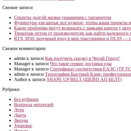
Свежие записи
Секреты долгой жизни украшения с танзанитом
Фурнитура для шитья: всё нужное, чтобы ваши проекты не
Какие проблемы могут возникать с замками капота у авто
Трикотаж оптом от производителя: как найти надежного 
RTX 3050: разумный вход в мир трассировки и DLSS — с
Свежие комментарии
admin
к записи
Как получить скидку в Читай Город?
Manager
к записи
Что такое сервис доставки еды
Manager
к записи
Сертификат соответствия ЕАЭС (ТР ТС
admin
к записи
Типография Быстрый Клик: профессионал
Author
к записи
SHAPE UP BELT (ШЕЙП АП БЕЛТ)
Рубрики
Без рубрики
Вопросы читателей
Дети
Диета
Звезды
Здоровье
Интим