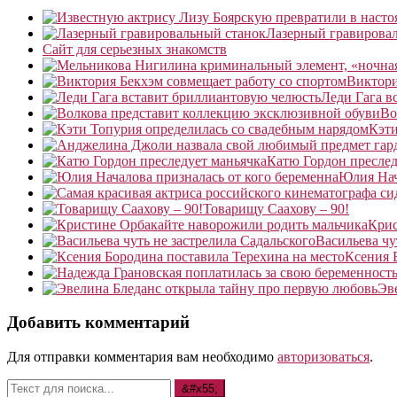
Лазерный гравирова
Сайт для серьезных знакомств
Виктори
Леди Гага в
Во
Кэти
Катю Гордон преслед
Юлия Нач
Товарищу Саахову – 90!
Крис
Васильева чу
Ксения 
Эв
Добавить комментарий
Для отправки комментария вам необходимо
авторизоваться
.