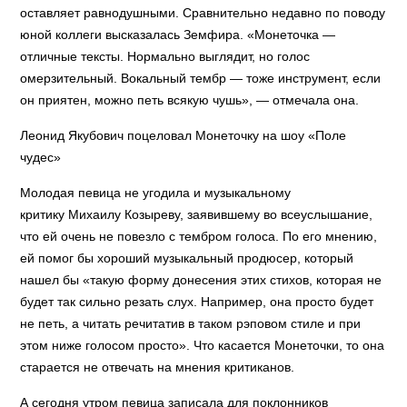
оставляет равнодушными. Сравнительно недавно по поводу
юной коллеги высказалась Земфира. «Монеточка —
отличные тексты. Нормально выглядит, но голос
омерзительный. Вокальный тембр — тоже инструмент, если
он приятен, можно петь всякую чушь», — отмечала она.
Леонид Якубович поцеловал Монеточку на шоу «Поле
чудес»
Молодая певица не угодила и музыкальному
критику Михаилу Козыреву, заявившему во всеуслышание,
что ей очень не повезло с тембром голоса. По его мнению,
ей помог бы хороший музыкальный продюсер, который
нашел бы «такую форму донесения этих стихов, которая не
будет так сильно резать слух. Например, она просто будет
не петь, а читать речитатив в таком рэповом стиле и при
этом ниже голосом просто». Что касается Монеточки, то она
старается не отвечать на мнения критиканов.
А сегодня утром певица записала для поклонников