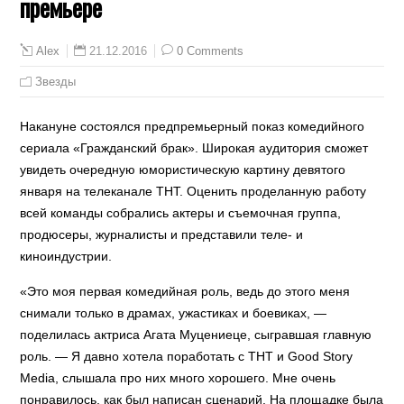
премьере
21.12.2016
0 Comments
Alex
Звезды
Накануне состоялся предпремьерный показ комедийного
сериала «Гражданский брак». Широкая аудитория сможет
увидеть очередную юмористическую картину девятого
января на телеканале ТНТ. Оценить проделанную работу
всей команды собрались актеры и съемочная группа,
продюсеры, журналисты и представили теле- и
киноиндустрии.
«Это моя первая комедийная роль, ведь до этого меня
снимали только в драмах, ужастиках и боевиках, —
поделилась актриса Агата Муцениеце, сыгравшая главную
роль. — Я давно хотела поработать с ТНТ и Good Story
Media, слышала про них много хорошего. Мне очень
понравилось, как был написан сценарий. На площадке была