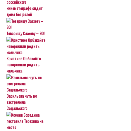
российского
кинематографа сидит
дома без ролей
Товарищу Саахову – 90!
Кристине Орбакайте
наворожили родить
мальчика
Васильева чуть не
застрелила
Садальского