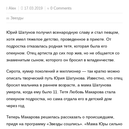
17.03.2019
0 Comments
Alex
Звезды
Юрий Шатунов получил всенародную славу и стал певцом,
хотя имел тяжелое детство, проведенное в приюте. От
подростка отказалась родная тетя, которая была его
опекуном. Отец артиста до сих пор жив, но не общается со
знаменитым сыном, которого он бросил в младенчестве.
Сирота, кумир поколений и миллионер — так кратко можно
описать творческий путь Юрия Шатунова. Известно, что отец
бросил мальчика в раннем возрасте, а мама Шатунова
умерла, когда ему было 11. Тетя Любовь Макарова стала
опекуном подростка, но сама отдала его в детский дом
через год.
Теперь Макарова решилась рассказать о происшедшем,
придя на программу «Звезды сошлись». «Мама Юры сильно