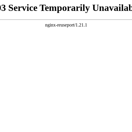
03 Service Temporarily Unavailab
nginx-reuseport/1.21.1