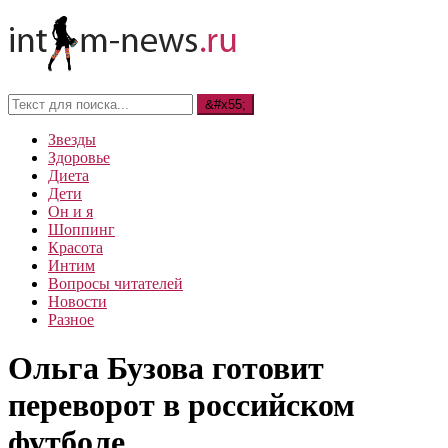
Звезды
Здоровье
Диета
Дети
Он и я
Шоппинг
Красота
Интим
Вопросы читателей
Новости
Разное
Ольга Бузова готовит
переворот в российском
футболе