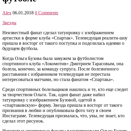
Alex
06.01.2018
0 Comments
Звезды
Неизвестный фанат сделал татуировку с изображением
артистки в форме клуба «Спартак». Телеведущая реалити-шоу
пришла в восторг от такого поступка и поделилась идеями о
будущем футбола.
Когда Ольга Бузова была замужем за футболистом
спортивного клуба «Локомотив» Дмитрием Тарасовым, она
болела, конечно, за команду супруга. После болезненного
расставания с избранником телеведущая не перестала
интересоваться матчами, но стала фанатом «Спартака».
Среди спортивных болельщиков нашлись и те, кто еще следит
за творчеством Ольги. Так, один фанат даже набил
татуировку с изображением Бузовой, одетой в
«спартаковскую» форму. Звезда пришла в восторг от такого
признания в любви и опубликовала фото тату в своем
Инстаграме. Телеведущая призналась, что, увы, не знает, кто
сделал этот рисунок.
Некоторые спортивные фанаты раскритиковали Ольгу Бузову