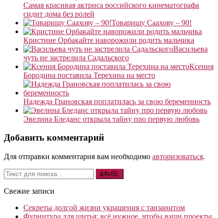
Самая красивая актриса российского кинематографа
сидит дома без ролей
Товарищу Саахову – 90!
Кристине Орбакайте наворожили родить мальчика
Васильева
чуть не застрелила Садальского
Ксения
Бородина поставила Терехина на место
Надежда Грановская поплатилась за свою беременность
Эвелина Бледанс открыла тайну про первую любовь
Добавить комментарий
Для отправки комментария вам необходимо
авторизоваться
.
Свежие записи
Секреты долгой жизни украшения с танзанитом
Фурнитура для шитья: всё нужное, чтобы ваши проекты