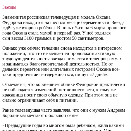
Звезды
Знаменитая российская телеведущая и модель Оксана
Федорова находится на шестом месяце беременности. Звезда
ждёт уже второго ребёнка. В ночь с 5-го на 6 марта прошлого
года Оксана стала мамой в первый раз. У неё родился
сын весом 3100 граммов и ростом 50 сантиметров.
Однако уже сейчас теледива снова находится в интересном
положении, что это не мешает ей продолжать активную
трудовую деятельность: звезда снимается в телепрограммах
и заниматься благотворительной деятельностью. Но от
дальних перелетов или длительных гастролей Оксана всё-
таки предпочитает воздерживаться, пишут «7 дней».
Отмечается, что во внешнем облике Фёдоровой практически
не наблюдается изменений: нет лишнего веса, к тому же
красавица носит свою обычную одежду. При этом она не
сильно ограничивает себя в питании.
Ранее телеведущая часто заявляла, что они с мужем Андреем
Бородиным мечтают о большой семье.
«Предыдущие годы во многом была ребенком, жила какими-
то детскими мечтами, стремлениями, иллюзиями. Мне