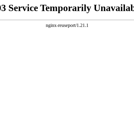
03 Service Temporarily Unavailab
nginx-reuseport/1.21.1