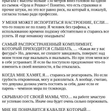
прыгала с высоты больше 150 метров вниз головой на одной
из съемок «Орла и Решки»! Понятно, что есть страховки и
прочие штуки, но это все равно риск, на который я, пожалуй,
согласна только ради профессии.
У МЕНЯ МОЖЕТ ИСПОРТИТЬСЯ НАСТРОЕНИЕ, ЕСЛИ…
что-то пошло не по плану. Я человек без графика, к
использованию времени подхожу обстоятельно и стараюсь все
успеть. И еще ненавижу опаздывать!
САМЫЙ РАСПРОСТРАНЕННЫЙ КОМПЛИМЕНТ,
КОТОРЫЙ ПРИХОДИТСЯ СЛЫШАТЬ, … «Какая же у вас
фигура!» Но, девочки, не спешите завидовать, поверьте: над
моим телом еще вкалывать и вкалывать. Но при этом меня все
в себе устраивает. И если бы поступило предложение что-то
изменить в своей внешности, я бы отказалась.
КОГДА МНЕ ХАМЯТ, Я… стараюсь не реагировать. Но если
грубость откровенная, могу и разозлиться. А вообще, считаю,
что девушка должна уметь постоять за себя, даже если ее
парень – чемпион мира по тхэквондо.
СКРЫВАЮ ОТ СВОЕЙ МАМЫ, ЧТО… на работе зачастую
не успеваю поесть. Иначе она будет очень сильно переживать.
МНЕ НЕ ПОНРАВИТСЯ КАВАЛЕР, КОТОРЫЙ…