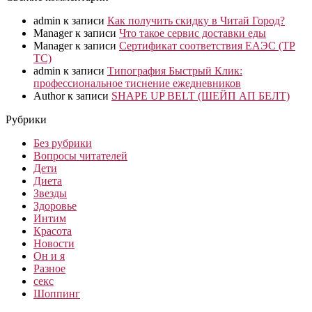
admin
к записи
Как получить скидку в Читай Город?
Manager
к записи
Что такое сервис доставки еды
Manager
к записи
Сертификат соответствия ЕАЭС (ТР
ТС)
admin
к записи
Типография Быстрый Клик:
профессиональное тиснение ежедневников
Author
к записи
SHAPE UP BELT (ШЕЙП АП БЕЛТ)
Рубрики
Без рубрики
Вопросы читателей
Дети
Диета
Звезды
Здоровье
Интим
Красота
Новости
Он и я
Разное
секс
Шоппинг