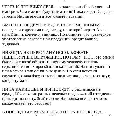
ЧЕРЕЗ 10 ЛЕТ ВИЖУ СЕБЯ… создательницей собственной
империи. Чем именно буду заниматься? Пока секрет! Следите
за моим Инстаграмом и все узнаете первыми!
ВМЕСТЕ С ПОДРУГОЙ ИДОЙ ГАЛИЧ МЫ ЛЮБИМ…
посиделки с друзьями под гитару, на которой играет Алан,
муж Иды, и, конечно, винишко. Но помните, что чрезмерное
употребление алкогольной продукции вредит вашему
здоровью.
НИКОГДА НЕ ПЕРЕСТАНУ ИСПОЛЬЗОВАТЬ
НЕЦЕНЗУРНЫЕ ВЫРАЖЕНИЯ, ПОТОМУ ЧТО… это самый
быстрый способ объяснить глупому человеку степень
серьезности своих просьб и высказываний. На выступлении
или в эфире я так обычно не делаю. Но если все-таки
случается, слава богу, есть мои подписчики, которые скажут,
когда «ту мач».
НИ ЗА КАКИЕ ДЕНЬГИ Я НЕ БУДУ… рекламировать
ерунду! Сколько же разных нелепых предложений ежедневно
приходит на почту. Знайте: если Настюшка все-таки что-то
раскручивает, это работает!
В ПОСЛЕДНИЙ РАЗ МНЕ БЫЛО СТРАШНО, КОГДА…