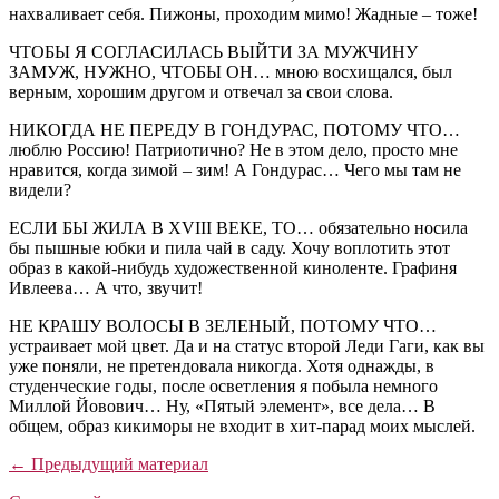
нахваливает себя. Пижоны, проходим мимо! Жадные – тоже!
ЧТОБЫ Я СОГЛАСИЛАСЬ ВЫЙТИ ЗА МУЖЧИНУ
ЗАМУЖ, НУЖНО, ЧТОБЫ ОН… мною восхищался, был
верным, хорошим другом и отвечал за свои слова.
НИКОГДА НЕ ПЕРЕДУ В ГОНДУРАС, ПОТОМУ ЧТО…
люблю Россию! Патриотично? Не в этом дело, просто мне
нравится, когда зимой – зим! А Гондурас… Чего мы там не
видели?
ЕСЛИ БЫ ЖИЛА В XVIII ВЕКЕ, ТО… обязательно носила
бы пышные юбки и пила чай в саду. Хочу воплотить этот
образ в какой-нибудь художественной киноленте. Графиня
Ивлеева… А что, звучит!
НЕ КРАШУ ВОЛОСЫ В ЗЕЛЕНЫЙ, ПОТОМУ ЧТО…
устраивает мой цвет. Да и на статус второй Леди Гаги, как вы
уже поняли, не претендовала никогда. Хотя однажды, в
студенческие годы, после осветления я побыла немного
Миллой Йовович… Ну, «Пятый элемент», все дела… В
общем, образ кикиморы не входит в хит-парад моих мыслей.
← Предыдущий материал