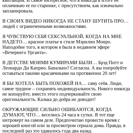
квитанция. И самое интересное, что я никогда в итоге не
оплачиваю ее по старинке, с присутствием, как изначально
запланировала.
В СВОИХ ВИДЕО НИКОГДА НЕ СТАНУ ШУТИТЬ ПРО…
людей с ограниченными возможностями.
Я ЧУВСТВУЮ СЕБЯ СЕКСУАЛЬНОЙ, КОГДА НА МНЕ
НАДЕТО… красное платье в стиле Мэрилин Монро.
Наподобие того, в котором я была в недавнем эфире
«Вечернего Урганта».
В ДЕТСТВЕ МОИМИ КУМИРАМИ БЫЛИ… Брэд Питт и
Леонардо Ди Каприо. Банально? Согласна. А вы попробуйте
оставаться такими красавчиками на протяжении 20 лет!
Я БЫ ХОТЕЛА БЫТЬ ПОХОЖЕЙ НА… саму себя. Люди,
самое трудное – сохранять индивидуальность. Никого никогда
не копируйте, вместо этого подчеркивайте свою
оригинальность. Калька до добра не доводит!
ОКРУЖАЮЩИЕ СИЛЬНО ОШИБАЮТСЯ, КОГДА
ДУМАЮТ, ЧТО… веселюсь 24 часа в сутки. Я тот еще
интроверт на самом деле. Предпочитаю провести время с
хорошей книгой или за просмотром сериала дома. Правда, в
последний раз это удавалось года два назад.