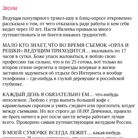
Звезды
Ведущая популярного трэвел-шоу в блиц-опросе откровенно
рассказала о том, от чего отказалась ради работы и кем себя
видит через 10 лет. Настя Ивлеева привыкла много
путешествовать и не боится никаких трудностей.
МАЛО КТО ЗНАЕТ, ЧТО ВО ВРЕМЯ СЪЕМОК «ОРЛА И
РЕШКИ» ВЕДУЩИМ ПРИХОДИТСЯ… вкалывать по 17
часов в сутки. Боже упаси жаловаться, я люблю свою
профессию так сильно, что и по 25 готова, вот только во
втором сезоне перелеты и переезды впервые в жизни
заставили задуматься об отдыхе без Интернета и вообще
телефонии – где-нибудь в глухой деревушке в российской
глубинке.
КАЖДЫЙ ДЕНЬ Я ОБЯЗАТЕЛЬНО ЕМ… что-нибудь
неполезное. Люблю с утра выпить большой кофе с
карамельным сиропом и умять сэндвич или проглотить хотдог
между съемками. Но все строго до 18.00! Девчонки, правило
не брать ничего в рот после шести вечера работает лучше
всего. Проверено самым путешествующим желудком России.
В МОЕЙ СУМОЧКЕ ВСЕГДА ЛЕЖИТ… какая-нибудь