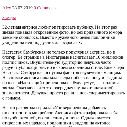
Alex
28.03.2019
0 Comments
Звезды
32-летняя актриса любит эпатировать публику. На этот раз
звезда показала откровенное фото, но без привычного юмора
здесь не обошлось. Вместо кружевного белья поклонники
увидели на ней подгузник для взрослых.
Настастья Самбурская не только популярная актриса, но и
блогер. Ее страница в Инстаграме насчитывает 10 миллионов
подписчиков. Внушительную аудиторию девушка часто
радует публикациями, но в своем особенном стиле. Еще вчера
Настасья Самбурская испугала фанатов изувеченным лицом.
На снимке актриса показала следы побоев на носу и ссадины
на шее. «Настоящий приревновал к будущему», — подписала
звезда. Оказалось, что это очередная шутка от эпатажной
знаменитости. Девушка просто решила поэкспериментировать
с гримом.
На это раз звезда сериала «Универ» решила добавить
пикантности в микроблог. Актриса сфотографировала себя
полуобнаженной, оголив спину и ноги. Однако вместо
откровенных нарядов, поклонники увидели на актрисе