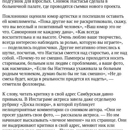
подгузник для взрослых. Снимок Настасья сделала в
больничной палате, где проводятся съемки нового проекта.
Поклонники оценили юмор артистки и поспешили оставить
ей комплименты. «Пока другие вас не раскритиковали, скажу,
что вы веселый и позитивный человек», «Ваш юмор это не
что. Самоирония не каждому дана», «Как всегда
восхитительна и на высоте. Очень люблю ваше творчество,
всегда интересно наблюдать за ролью, которую вы играете»,
— поделились подписчики. Другие негативно отнеслись к
шутке, посчитав, что Настасья смеется над старостью, а не над
собой. «Почему-то не смешно. Памперсы приходится носить
стареньким, больным или людям с проблемами, а ваше фото,
как насмешка», «Если бы Настенька ухаживала за больным
родным человеком, думаю было бы не так смешно», «Не до
смеха будет, когда в реальности придется их надеть», —
отметили фолловеры.
К слову, читать критику в свой адрес Самбурская давно
привыкла. В Инстаграме актриса завела даже отдельную
рубрику «Доска позора», в которой публикует
нелицеприятные комментарии со снимком автора. «Они не
просят удалять свои фото, — рассказала актриса. — Но им
начинают высказывать «личное мнение» на их странице. Они
не выдерживают критики в свой адрес, меняют ник или