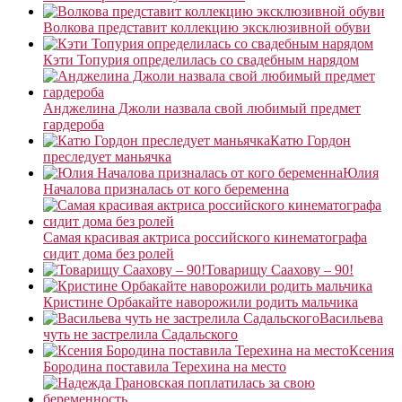
Волкова представит коллекцию эксклюзивной обуви
Кэти Топурия определилась со свадебным нарядом
Анджелина Джоли назвала свой любимый предмет
гардероба
Катю Гордон
преследует маньячка
Юлия
Началова призналась от кого беременна
Самая красивая актриса российского кинематографа
сидит дома без ролей
Товарищу Саахову – 90!
Кристине Орбакайте наворожили родить мальчика
Васильева
чуть не застрелила Садальского
Ксения
Бородина поставила Терехина на место