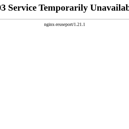
03 Service Temporarily Unavailab
nginx-reuseport/1.21.1