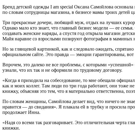
Бренд детской одежды I am special Оксана Самойлова основала
по словам сотрудницы магазина, в бизнесе мамы троих детей 
Три прекрасные дочери, любящий муж, отдых на лучших куро
Однако мало кто знает, что главный бизнес модели — ее семья
создавать женские наряды, а спустя год открыла магазин детс
Майя наравне со взрослыми позируют фотографам в маминых на
Но за глянцевой картинкой, как и следовало ожидать, спрятан
официальном сайте. Это правда — эмоции гарантированы, вот
Впрочем, это далеко не все проблемы, с которыми «успешной»
узнали, что их так и не оформили по трудовому договору.
«Когда я приходила на собеседование, то мне обещали официал
как и моих коллег. Там люди по три года работают, они тоже н
книжку, объясняя это тем, что я материально ответственна, по
По словам женщины, Самойлова делает вид, что ничего не знае
нравится — до свидания». Я плакала ей в трубку и просила про
продолжает Инна.
«Надя со всеми так разговаривает. Это отличительная черта г
книжки.