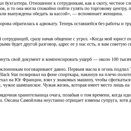
ки бухгалтера. Отношение к сотрудникам, как к скоту, честное с
, и то она могла спокойно пойти гулять по торговому центру, п
были вынуждены обедать за кассой», — вспоминает женщина.
рова обратилась к адвокату. Теперь оставшейся без работы и т
сотрудницей, сразу начав общение с угроз. «Когда мой юрист п
ыми будет другой разговор, адрес ее у нас есть, и вам советую с
ернуть свой документ и компенсировать ущерб — около 100 тысяч
 поклонникам поговаривают давно. Первым масла в огонь подлил
ack Star позировал на фоне спорткара, накинув на плечо полоте
ехал на Юг Франции, взял у знакомых машину, чтобы сфоткаться
, чужое шампанское. Чужая жизнь, которая имеет место лишь на 
ядочная хранительница очага, позабыв о том времени, когда иде
. Оксана Самойлова неустанно отрицает измены супруга, хотя дл