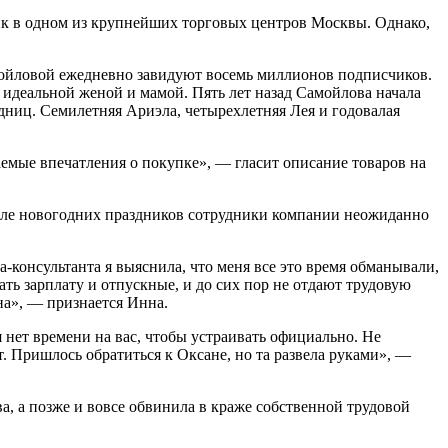
утик в одном из крупнейших торговых центров Москвы. Однако,
ойловой ежедневно завидуют восемь миллионов подписчиков.
 идеальной женой и мамой. Пять лет назад Самойлова начала
едниц. Семилетняя Ариэла, четырехлетняя Лея и годовалая
ваемые впечатления о покупке», — гласит описание товаров на
осле новогодних праздников сотрудники компании неожиданно
-консультанта я выяснила, что меня все это время обманывали,
ать зарплату и отпускные, и до сих пор не отдают трудовую
ена», — признается Инна.
 нет времени на вас, чтобы устраивать официально. Не
т. Пришлось обратиться к Оксане, но та развела руками», —
а, а позже и вовсе обвинила в краже собственной трудовой