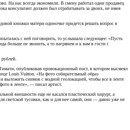
лово. На нас всегда экономили. В смену работал один продавец
ока консультант должен был отрабатывать за двоих, не имея
рудовой книжки матери-одиночке придется решать вопрос в
опыталась с ней поговорить, то услышала следующее: «Пусть
юда больше не звонить, а то нагрянем и к вам в гости с
 рублей.
 Тимати, опубликовав провокационный пост, в котором высмеял
нце Louis Vuitton. «На фото собирательный образ
 и выложить снимок с модной геолокацией, чтобы все в ленте
фото в ленте», — писал артист.
альной внешности еще не касался пластический хирург, а
я светской тусовки, как и для нее самой, они — давно уже не