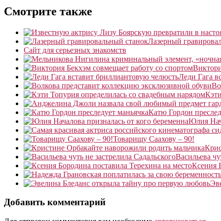
Смотрите также
Лазерный гравирова
Сайт для серьезных знакомств
Виктори
Леди Гага в
Во
Кэти
Катю Гордон преслед
Юлия Нач
Товарищу Саахову – 90!
Крис
Васильева чу
Ксения 
Эв
Добавить комментарий