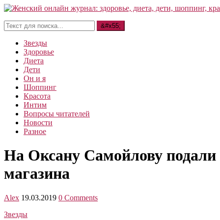
Звезды
Здоровье
Диета
Дети
Он и я
Шоппинг
Красота
Интим
Вопросы читателей
Новости
Разное
На Оксану Самойлову подали 
магазина
Alex
19.03.2019
0 Comments
Звезды