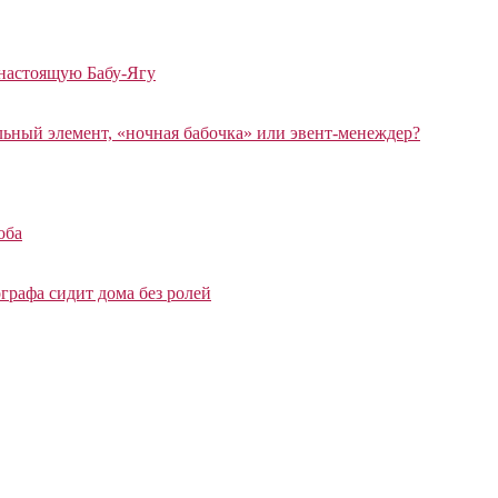
 настоящую Бабу-Ягу
ный элемент, «ночная бабочка» или эвент-менеждер?
оба
графа сидит дома без ролей