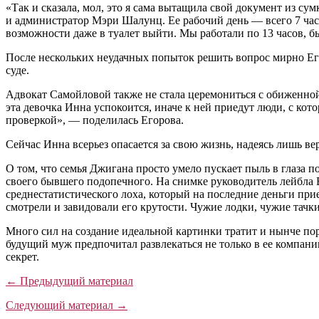
«Так и сказала, мол, это я сама вытащила свой документ из сум
и администратор Мэри Шалунц. Ее рабочий день — всего 7 часов
возможности даже в туалет выйти. Мы работали по 13 часов, 
После нескольких неудачных попыток решить вопрос мирно Его
суде.
Адвокат Самойловой также не стала церемониться с обиженной 
эта девочка Инна успокоится, иначе к ней приедут люди, с котор
проверкой», — поделилась Егорова.
Сейчас Инна всерьез опасается за свою жизнь, надеясь лишь в
О том, что семья Джигана просто умело пускает пыль в глаза
своего бывшего подопечного. На снимке руководитель лейбла Bl
среднестатистического лоха, который на последние деньги при
смотрели и завидовали его крутости. Чужие лодки, чужие тачки
Много сил на создание идеальной картинки тратит и нынче пор
будущий муж предпочитал развлекаться не только в ее компании
секрет.
← Предыдущий материал
Следующий материал →