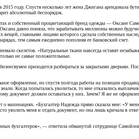
 в 2015 году. Спустя несколько лет жена Джигана арендовала б
царит абсолютный беспорядок.
ртах и собственный процветающий бренд одежды — Оксане Сам
. Оксана давно поняла, что зарабатывать миллионы можно будучи
ких вещей, главными лицами которого сделала собственных насл
рядах, тем самым ежедневно пополняя ее банковский счет.
о немало скелетов. «Натуральные ткани навсегда оставят незабы
 только не самые положительные.
 бизнесвумен приходится разбираться за закрытыми дверьми. П
ьное оформление, но спустя полгода работы на позиции продавца
е знали. Когда попыталась уволиться, то мне отказались выплачив
этому документ должен оставаться у них. Зачем? Я же не оформл
т о махинациях. «Бухгалтер Надежда прямо сказала мне: «У меня
сто уволить меня и отдать документ, но она лишь кричала в отве
лавных бухгалтеров», — ответила обманутой сотруднице Самойлов