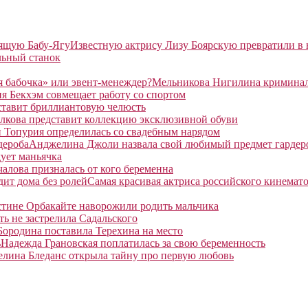
Известную актрису Лизу Боярскую превратили в
льный станок
Мельникова Нигилина криминаль
я Бекхэм совмещает работу со спортом
ставит бриллиантовую челюсть
лкова представит коллекцию эксклюзивной обуви
 Топурия определилась со свадебным нарядом
Анджелина Джоли назвала свой любимый предмет гардер
ует маньячка
алова призналась от кого беременна
Самая красивая актриса российского кинемато
тине Орбакайте наворожили родить мальчика
ть не застрелила Садальского
Бородина поставила Терехина на место
Надежда Грановская поплатилась за свою беременность
елина Бледанс открыла тайну про первую любовь