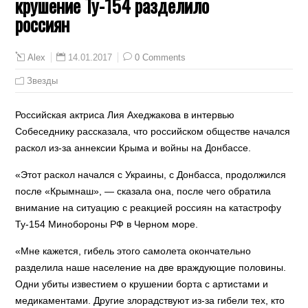
крушение Ту-154 разделило
россиян
14.01.2017
0 Comments
Alex
Звезды
Российская актриса Лия Ахеджакова в интервью
Собеседнику рассказала, что российском обществе начался
раскол из-за аннексии Крыма и войны на Донбассе.
«Этот раскол начался с Украины, с Донбасса, продолжился
после «Крымнаш», — сказала она, после чего обратила
внимание на ситуацию с реакцией россиян на катастрофу
Ту-154 Минобороны РФ в Черном море.
«Мне кажется, гибель этого самолета окончательно
разделила наше население на две враждующие половины.
Одни убиты известием о крушении борта с артистами и
медикаментами. Другие злорадствуют из-за гибели тех, кто