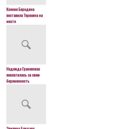
Ксения Бородина
поставила Терехина на
место
Надежда Грановская
поплатилась за свою
беременность
Эвелина Бледанс