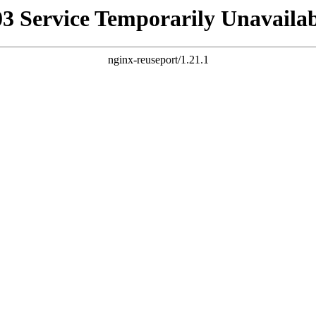
03 Service Temporarily Unavailab
nginx-reuseport/1.21.1