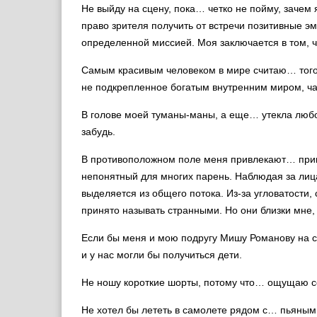
Не выйду на сцену, пока… четко не пойму, зачем
право зрителя получить от встречи позитивные эм
определенной миссией. Моя заключается в том, 
Самым красивым человеком в мире считаю… того,
не подкрепленное богатым внутренним миром, ча
В голове моей туманы-маны, а еще… утекла любов
забудь.
В противоположном поле меня привлекают… прико
непонятный для многих парень. Наблюдая за лиц
выделяется из общего потока. Из-за угловатости,
принято называть странными. Но они близки мне,
Если бы меня и мою подругу Мишу Романову на с
и у нас могли бы получиться дети.
Не ношу короткие шорты, потому что… ощущаю с
Не хотел бы лететь в самолете рядом с… пьяным