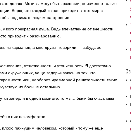
 я это делаю. Мотивы могут быть разными, неизменно только
оции. Верю, что каждый из нас приходит в этот мир с
чтобы поднимать людям настроение.
 у кого прекрасная душа. Ведь впечатление от внешности,
сто приводит к разочарованию.
ь из карманов, а мне друзья говорили — забудь ее,
сновения, женственность и утонченность. Я достаточно
Св
ами окружающих, чаще задерживаюсь на тех, кто
 скромности или, наоборот, чрезмерной решительности таких
 чувствую их больше остальных.
утки заперли в одной комнате, то мы… были бы счастливы
ебя в них некомфортно.
, плохо пахнущим человеком, который к тому же еще