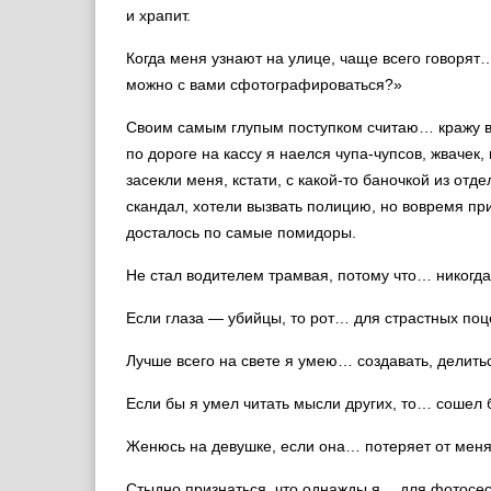
и храпит.
Когда меня узнают на улице, чаще всего говорят…
можно с вами сфотографироваться?»
Своим самым глупым поступком считаю… кражу вс
по дороге на кассу я наелся чупа-чупсов, жвачек,
засекли меня, кстати, с какой-то баночкой из от
скандал, хотели вызвать полицию, но вовремя пр
досталось по самые помидоры.
Не стал водителем трамвая, потому что… никогда
Если глаза — убийцы, то рот… для страстных поц
Лучше всего на свете я умею… создавать, делить
Если бы я умел читать мысли других, то… сошел б
Женюсь на девушке, если она… потеряет от меня 
Стыдно признаться, что однажды я… для фотосес