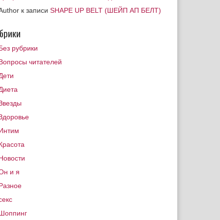
Author
к записи
SHAPE UP BELT (ШЕЙП АП БЕЛТ)
брики
Без рубрики
Вопросы читателей
Дети
Диета
Звезды
Здоровье
Интим
Красота
Новости
Он и я
Разное
секс
Шоппинг