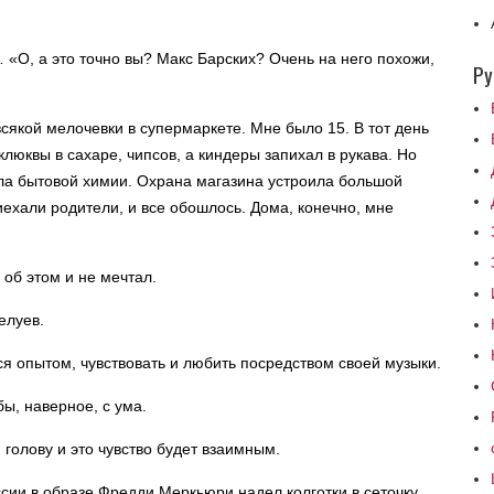
 «О, а это точно вы? Макс Барских? Очень на него похожи,
Ру
якой мелочевки в супермаркете. Мне было 15. В тот день
 клюквы в сахаре, чипсов, а киндеры запихал в рукава. Но
дела бытовой химии. Охрана магазина устроила большой
иехали родители, и все обошлось. Дома, конечно, мне
 об этом и не мечтал.
елуев.
ся опытом, чувствовать и любить посредством своей музыки.
ы, наверное, с ума.
голову и это чувство будет взаимным.
сии в образе Фредди Меркьюри надел колготки в сеточку