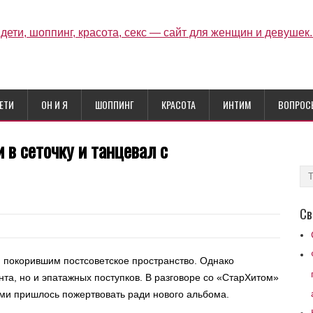
ЕТИ
ОН И Я
ШОППИНГ
КРАСОТА
ИНТИМ
ВОПРОС
 в сеточку и танцевал с
Св
 покорившим постсоветское пространство. Однако
анта, но и эпатажных поступков. В разговоре со «СтарХитом»
ыми пришлось пожертвовать ради нового альбома.