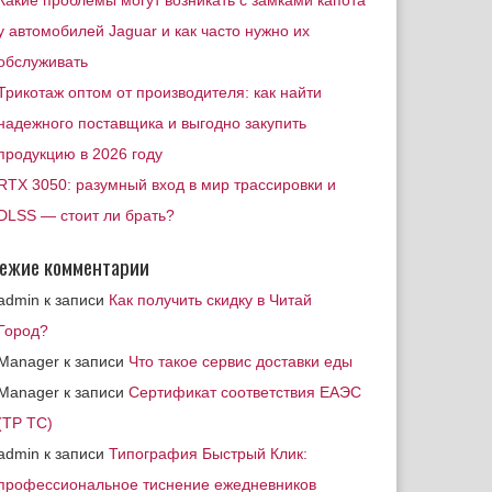
Какие проблемы могут возникать с замками капота
у автомобилей Jaguar и как часто нужно их
обслуживать
Трикотаж оптом от производителя: как найти
надежного поставщика и выгодно закупить
продукцию в 2026 году
RTX 3050: разумный вход в мир трассировки и
DLSS — стоит ли брать?
ежие комментарии
admin
к записи
Как получить скидку в Читай
Город?
Manager
к записи
Что такое сервис доставки еды
Manager
к записи
Сертификат соответствия ЕАЭС
(ТР ТС)
admin
к записи
Типография Быстрый Клик:
профессиональное тиснение ежедневников