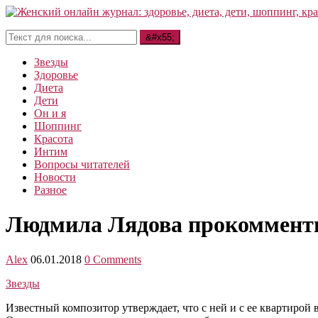
Звезды
Здоровье
Диета
Дети
Он и я
Шоппинг
Красота
Интим
Вопросы читателей
Новости
Разное
Людмила Лядова прокомменти
Alex
06.01.2018
0 Comments
Звезды
Известный композитор утверждает, что с ней и с ее квартирой