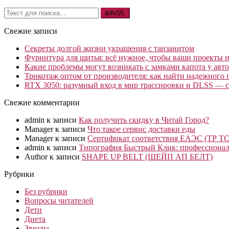
Свежие записи
Секреты долгой жизни украшения с танзанитом
Фурнитура для шитья: всё нужное, чтобы ваши проекты не
Какие проблемы могут возникать с замками капота у авто
Трикотаж оптом от производителя: как найти надежного 
RTX 3050: разумный вход в мир трассировки и DLSS — с
Свежие комментарии
admin
к записи
Как получить скидку в Читай Город?
Manager
к записи
Что такое сервис доставки еды
Manager
к записи
Сертификат соответствия ЕАЭС (ТР ТС
admin
к записи
Типография Быстрый Клик: профессионал
Author
к записи
SHAPE UP BELT (ШЕЙП АП БЕЛТ)
Рубрики
Без рубрики
Вопросы читателей
Дети
Диета
Звезды