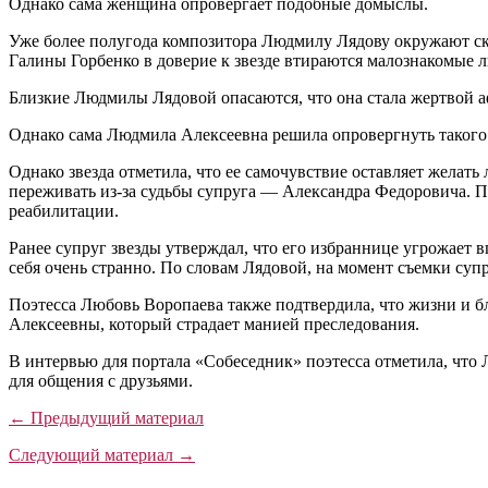
Однако сама женщина опровергает подобные домыслы.
Уже более полугода композитора Людмилу Лядову окружают с
Галины Горбенко в доверие к звезде втираются малознакомые 
Близкие Людмилы Лядовой опасаются, что она стала жертвой 
Однако сама Людмила Алексеевна решила опровергнуть такого ро
Однако звезда отметила, что ее самочувствие оставляет желать
переживать из-за судьбы супруга — Александра Федоровича. П
реабилитации.
Ранее супруг звезды утверждал, что его избраннице угрожает
себя очень странно. По словам Лядовой, на момент съемки супр
Поэтесса Любовь Воропаева также подтвердила, что жизни и б
Алексеевны, который страдает манией преследования.
В интервью для портала «Собеседник» поэтесса отметила, что 
для общения с друзьями.
← Предыдущий материал
Следующий материал →