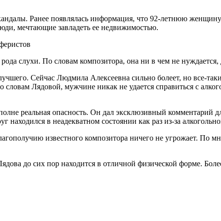
кандалы. Ранее появлялась информация, что 92-летнюю женщин
люди, мечтающие завладеть ее недвижимостью.
аферистов
да слухи. По словам композитора, она ни в чем не нуждается, д
 лучшего. Сейчас Людмила Алексеевна сильно болеет, но все-так
о словам Лядовой, мужчине никак не удается справиться с алко
 вполне реальная опасность. Он дал эксклюзивный комментарий 
уг находился в неадекватном состоянии как раз из-за алкогольн
лагополучию известного композитора ничего не угрожает. По м
Лядова до сих пор находится в отличной физической форме. Боле