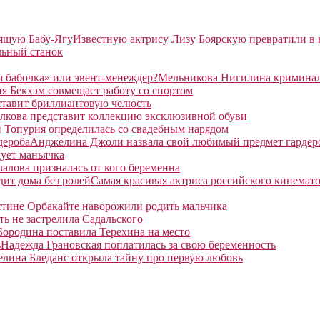
Известную актрису Лизу Боярскую превратили в
льный станок
Мельникова Нигилина криминаль
я Бекхэм совмещает работу со спортом
ставит бриллиантовую челюсть
лкова представит коллекцию эксклюзивной обуви
 Топурия определилась со свадебным нарядом
Анджелина Джоли назвала свой любимый предмет гардер
ует маньячка
алова призналась от кого беременна
Самая красивая актриса российского кинемато
тине Орбакайте наворожили родить мальчика
ть не застрелила Садальского
Бородина поставила Терехина на место
Надежда Грановская поплатилась за свою беременность
елина Бледанс открыла тайну про первую любовь