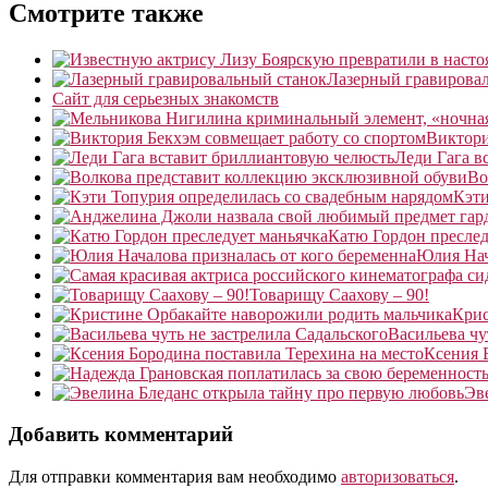
Смотрите также
Лазерный гравирова
Сайт для серьезных знакомств
Виктори
Леди Гага в
Во
Кэти
Катю Гордон преслед
Юлия Нач
Товарищу Саахову – 90!
Крис
Васильева чу
Ксения 
Эв
Добавить комментарий
Для отправки комментария вам необходимо
авторизоваться
.