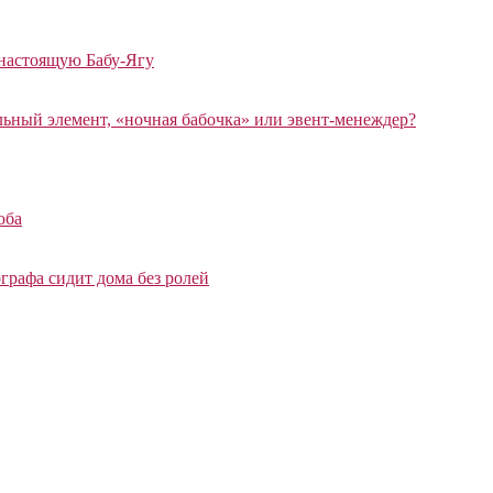
 настоящую Бабу-Ягу
ный элемент, «ночная бабочка» или эвент-менеждер?
оба
графа сидит дома без ролей