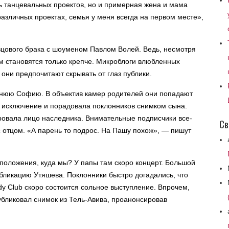
ь танцевальных проектов, но и примерная жена и мама
различных проектах, семья у меня всегда на первом месте»,
зцового брака с шоуменом Павлом Волей. Ведь, несмотря
ом становятся только крепче. Микроблоги влюбленных
они предпочитают скрывать от глаз публики.
тнюю Софию. В объектив камер родителей они попадают
а исключение и порадовала поклонников снимком сына.
ровала лицо наследника. Внимательные подписчики все-
Св
с отцом. «А парень то подрос. На Пашу похож», — пишут
положения, куда мы? У папы там скоро концерт. Большой
бликацию Утяшева. Поклонники быстро догадались, что
dy Club скоро состоится сольное выступление. Впрочем,
убликовал снимок из Тель-Авива, проанонсировав