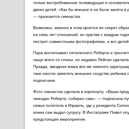
только востребованная телеведущая и основател
двоих детей. «Как бы внешне я ни была занята в 
— признается гимнастка.
Возможно, именно в этом кроется ее секрет обра
на семь лет отношений, их чувства с каждым год
пестрят совместными фотографиями, а вот детей 
Пара воспитывает пятилетнего Роберта и трехле
чаще всего со спины, но недавно Ляйсан сделал
Правда, звездная мама все же немного заретуши
таки смогли заметить внешнее сходство ребенка 
подписчики.
Фото гимнастка сделала в аэропорту. «Ваши пред
чемодан Роберта, собирал сам», — подписала пу
семья полетела в Израиль, где у резидента Come
комик сам выдал супругу. В Инстаграме Павел оп
предстоящее мероприятие.