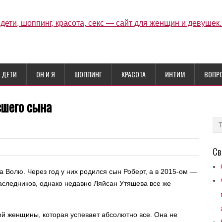
ДЕТИ
ОН И Я
ШОППИНГ
КРАСОТА
ИНТИМ
ВОПР
сшего сына
Св
а Волю. Через год у них родился сын Роберт, а в 2015-ом —
аследников, однако недавно Ляйсан Утяшева все же
й женщины, которая успевает абсолютно все. Она не