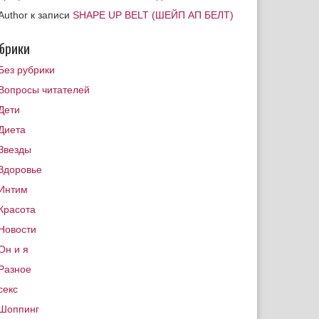
Author
к записи
SHAPE UP BELT (ШЕЙП АП БЕЛТ)
брики
Без рубрики
Вопросы читателей
Дети
Диета
Звезды
Здоровье
Интим
Красота
Новости
Он и я
Разное
секс
Шоппинг