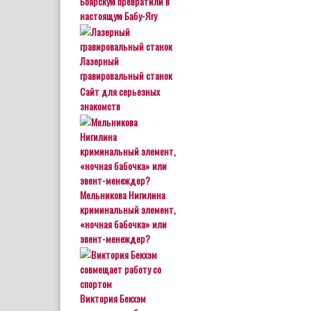
Боярскую превратили в
настоящую Бабу-Ягу
Лазерный
гравировальный станок
Сайт для серьезных
знакомств
Мельникова Нигилина
криминальный элемент,
«ночная бабочка» или
эвент-менеждер?
Виктория Бекхэм