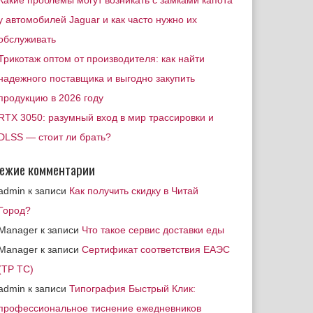
Какие проблемы могут возникать с замками капота
у автомобилей Jaguar и как часто нужно их
обслуживать
Трикотаж оптом от производителя: как найти
надежного поставщика и выгодно закупить
продукцию в 2026 году
RTX 3050: разумный вход в мир трассировки и
DLSS — стоит ли брать?
ежие комментарии
admin
к записи
Как получить скидку в Читай
Город?
Manager
к записи
Что такое сервис доставки еды
Manager
к записи
Сертификат соответствия ЕАЭС
(ТР ТС)
admin
к записи
Типография Быстрый Клик:
профессиональное тиснение ежедневников