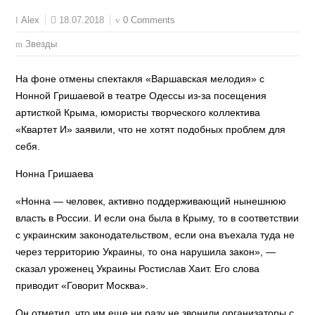
18.07.2018
0 Comments
Alex
Звезды
На фоне отмены спектакля «Варшавская мелодия» с
Нонной Гришаевой в театре Одессы из-за посещения
артисткой Крыма, юмористы творческого коллектива
«Квартет И» заявили, что не хотят подобных проблем для
себя.
Нонна Гришаева
«Нонна — человек, активно поддерживающий нынешнюю
власть в России. И если она была в Крыму, то в соответствии
с украинским законодательством, если она въехала туда не
через территорию Украины, то она нарушила закон», —
сказал уроженец Украины Ростислав Хаит. Его слова
приводит «Говорит Москва».
Он отметил, что им еще ни разу не звонили организаторы с