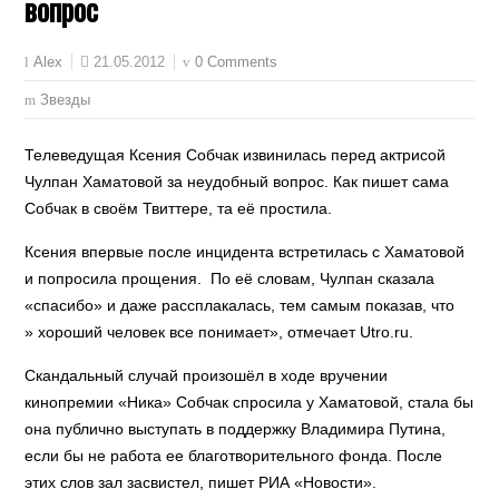
вопрос
21.05.2012
0 Comments
Alex
Звезды
Телеведущая Ксения Собчак извинилась перед актрисой
Чулпан Хаматовой за неудобный вопрос. Как пишет сама
Собчак в своём Твиттере, та её простила.
Ксения впервые после инцидента встретилась с Хаматовой
и попросила прощения. По её словам, Чулпан сказала
«спасибо» и даже рассплакалась, тем самым показав, что
» хороший человек все понимает», отмечает Utro.ru.
Скандальный случай произошёл в ходе вручении
кинопремии «Ника» Собчак спросила у Хаматовой, стала бы
она публично выступать в поддержку Владимира Путина,
если бы не работа ее благотворительного фонда. После
этих слов зал засвистел, пишет РИА «Новости».