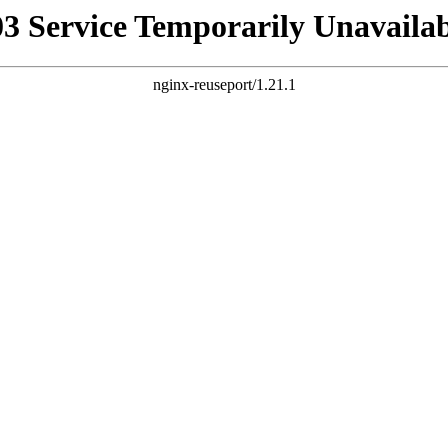
03 Service Temporarily Unavailab
nginx-reuseport/1.21.1