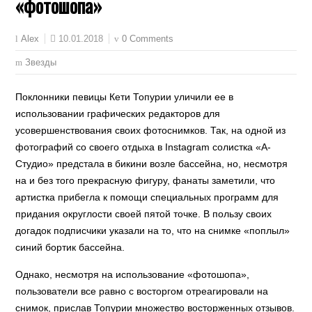
«фотошопа»
10.01.2018
0 Comments
Alex
Звезды
Поклонники певицы Кети Топурии уличили ее в
использовании графических редакторов для
усовершенствования своих фотоснимков. Так, на одной из
фотографий со своего отдыха в Instagram солистка «А-
Студио» предстала в бикини возле бассейна, но, несмотря
на и без того прекрасную фигуру, фанаты заметили, что
артистка прибегла к помощи специальных программ для
придания округлости своей пятой точке. В пользу своих
догадок подписчики указали на то, что на снимке «поплыл»
синий бортик бассейна.
Однако, несмотря на использование «фотошопа»,
пользователи все равно с восторгом отреагировали на
снимок, прислав Топурии множество восторженных отзывов.