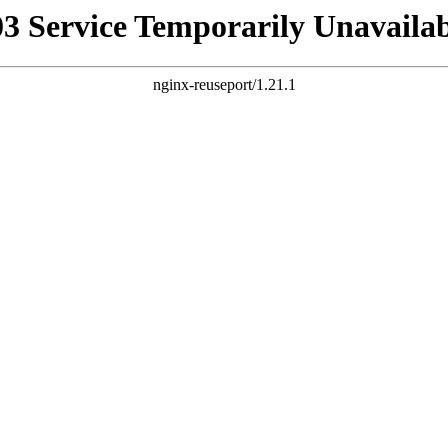
03 Service Temporarily Unavailab
nginx-reuseport/1.21.1