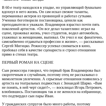
В 60-е театр находился в упадке, но управляющий буквально
вдохнул в него жизнь. Он сам искал свежие таланты,
переманивал актеров из провинций и работал сутками.
Ученики боготворили постановщика, ценили как
преподавателя и уважали. Владимиров взрастил почти пять
поколений артистов. «Он все делал талантливо: играл на
сцене, проживал жизнь, учил студентов, водил автомобиль,
ухаживал за женщинами, выпивал. Он учил и нас фанатично,
самозабвенно отдаваться профессии и жизни», — рассказывал
Сергей Мигицко. Режиссер успевал сниматься в кино,
пробовал себя в качестве сценариста и строил отношения
прямо в стенах театра.
ПЕРВЫЙ РОМАН НА СЦЕНЕ
Сын режиссера говорил, что первый брак Владимирова был
скоротечным и случайным, поэтому отец не рассказывал о
мимолетном увлечении. А серьезные отношения появились у
артиста на театральных подмостках с Зинаидой Шарко. «Вам
не понять, в ней черт сидит!», — восклицал Игорь Петрович,
влюбившись. Постановщик так и не женился на избраннице,
что подтвердил сын пары Иван.
У гражданских супругов было много работы, поэтому