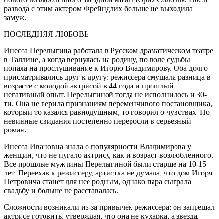
развода с этим актером Фрейндлих больше не выходила
замуж.
ПОСЛЕДНЯЯ ЛЮБОВЬ
Инесса Перелыгина работала в Русском драматическом театре
в Таллине, а когда вернулась на родину, по воле судьбы
попала на прослушивание к Игорю Владимирову. Оба долго
присматривались друг к другу: режиссера смущала разница в
возрасте с молодой актрисой в 44 года и прошлый
негативный опыт. Перелыгиной тогда не исполнилось и 30-
ти. Она не верила признаниям переменчивого постановщика,
который то казался равнодушным, то говорил о чувствах. Но
невинные свидания постепенно переросли в серьезный
роман.
Инесса Ивановна знала о популярности Владимирова у
женщин, что не пугало актрису, как и возраст возлюбленного.
Все прошлые мужчины Перелыгиной были старше на 10-15
лет. Переехав к режиссеру, артистка не думала, что дом Игоря
Петровича станет для нее родным, однако пара сыграла
свадьбу и больше не расставалась.
Сложности возникали из-за привычек режиссера: он запрещал
актрисе готовить, утверждая, что она не кухарка, а звезда.