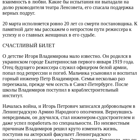
взаимность в любви. Какие бы испытания ни выпадали на
долю руководителя театра Ленсовета, его спасала поддержка
верных подруг.
20 марта исполняется ровно 20 лет со смерти постановщика. К
памятной дате мы расскажем о непростом пути режиссера к
успеху и о главных женщинах в его судьбе.
СЧАСТЛИВЫЙ БИЛЕТ
О детстве Игоря Владимирова мало известно. Он родился в
украинском городе Екатеринослав первого января 1919 года.
Отец будущего режиссера служил офицером белой армии,
попал под репрессии и погиб. Мальчика усыновил и воспитал
горный инженер Петр Владимиров. Семья несколько раз
переезжала, прежде чем осесть в Санкт-Петербурге. После
школы Владимиров поступил в кораблестроительный
институт.
Началась война, и Игорь Петрович записался добровольцем в
Ленинградскую Армию Народного ополчения. Вернувшись
невредимым, он доучился, стал инженером-судостроителем и
даже успел поработать по специальности. По неизвестным
причинам Владимиров решил круто изменить жизнь,
поступив на актерский факультет Ленинградского
театрального института имени Островского. Говорили, что он