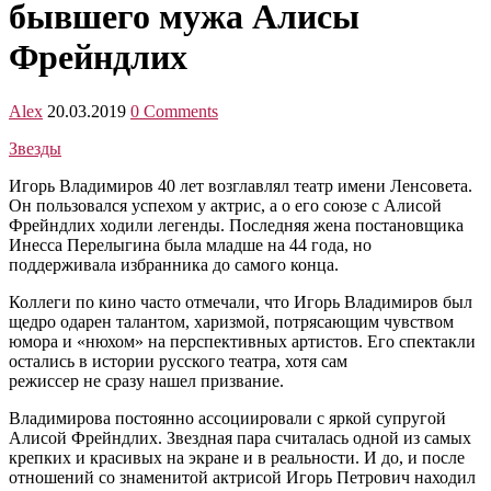
бывшего мужа Алисы
Фрейндлих
Alex
20.03.2019
0 Comments
Звезды
Игорь Владимиров 40 лет возглавлял театр имени Ленсовета.
Он пользовался успехом у актрис, а о его союзе с Алисой
Фрейндлих ходили легенды. Последняя жена постановщика
Инесса Перелыгина была младше на 44 года, но
поддерживала избранника до самого конца.
Коллеги по кино часто отмечали, что Игорь Владимиров был
щедро одарен талантом, харизмой, потрясающим чувством
юмора и «нюхом» на перспективных артистов. Его спектакли
остались в истории русского театра, хотя сам
режиссер не сразу нашел призвание.
Владимирова постоянно ассоциировали с яркой супругой
Алисой Фрейндлих. Звездная пара считалась одной из самых
крепких и красивых на экране и в реальности. И до, и после
отношений со знаменитой актрисой Игорь Петрович находил