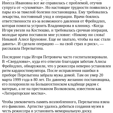
Инесса Ивановна все же справилась с проблемой, отучив
супруга от «сухомятки». Но настоящие трудности появились у
пары из-за тяжелой болезни постановщика. Ему требовались
лекарства, постоянный уход и операции. Врачи боялись
ответственности из-за возможного давления от Фрейндлих,
которая помогла устроить Владимирова в клинику. «Когда
Игоря увезли на Костюшко, и требовалась срочная операция,
молодые врачи поставили мне условие: «Никому ни слова!
Никакой Алисе Бруновне. Еще не хватало, чтобы на нас стали
давить». И сделали операцию — на свой страх и риск», —
рассказала Перелыгина.
Последние годы Игоря Петровича часто госпитализировали.
В «Свердловке», куда его отвезли благодаря заботам Алисы
Фрейндлих, обнаружили, что у режиссера неверно установлен
ритм кардиостимулятора. После исправления ошибки в
приборе Перелыгина забрала мужа домой. Там он умер 20
марта 1999 года в 80 лет. По давнему желанию постановщика,
его похоронили на Большеохтинском кладбище рядом с
матерью, а не на престижном Волковском, известном как
«Литераторские мостки».
Чтобы увековечить память возлюбленного, Перелыгина взяла
его фамилию. Артистке удалось добиться создания музея в
честь режиссера и установить мемориальную доску.