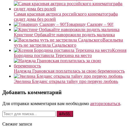
Самая красивая актриса российского кинематографа
сидит дома без ролей
Товарищу Саахову – 90!
Кристине Орбакайте наворожили родить мальчика
Васильева
чуть не застрелила Садальского
Ксения
Бородина поставила Терехина на место
Надежда Грановская поплатилась за свою беременность
Эвелина Бледанс открыла тайну про первую любовь
Добавить комментарий
Для отправки комментария вам необходимо
авторизоваться
.
Свежие записи