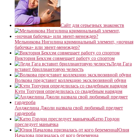
Сайт для серьезных знакомств
Мельникова Нигилина криминальный элемент, «ночная
бабочка» или эвент-менеждер?
Виктория Бекхэм совмещает работу со спортом
Леди Гага
вставит бриллиантовую челюсть
Волкова представит коллекцию эксклюзивной обуви
Кэти Топурия определилась со свадебным нарядом
Анджелина Джоли назвала свой любимый предмет
гардероба
Катю Гордон
преследует маньячка
Юлия
Началова призналась от кого беременна