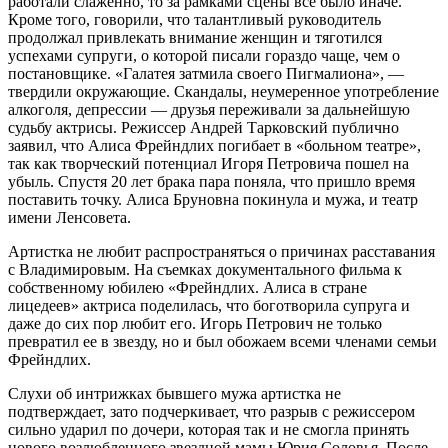
работали слаженно, то за рамками сцены все было иначе.
Кроме того, говорили, что талантливый руководитель
продолжал привлекать внимание женщин и тяготился
успехами супруги, о которой писали гораздо чаще, чем о
постановщике. «Галатея затмила своего Пигмалиона», —
твердили окружающие. Скандалы, неумеренное употребление
алкоголя, депрессии — друзья переживали за дальнейшую
судьбу актрисы. Режиссер Андрей Тарковский публично
заявил, что Алиса Фрейндлих погибает в «больном театре»,
так как творческий потенциал Игоря Петровича пошел на
убыль. Спустя 20 лет брака пара поняла, что пришло время
поставить точку. Алиса Бруновна покинула и мужа, и театр
имени Ленсовета.
Артистка не любит распространяться о причинах расставания
с Владимировым. На съемках документального фильма к
собственному юбилею «Фрейндлих. Алиса в стране
лицедеев» актриса поделилась, что боготворила супруга и
даже до сих пор любит его. Игорь Петрович не только
превратил ее в звезду, но и был обожаем всеми членами семьи
Фрейндлих.
Слухи об интрижках бывшего мужа артистка не
подтверждает, зато подчеркивает, что разрыв с режиссером
сильно ударил по дочери, которая так и не смогла принять
нового возлюбленного звездной мамы Юрия Соловья. После