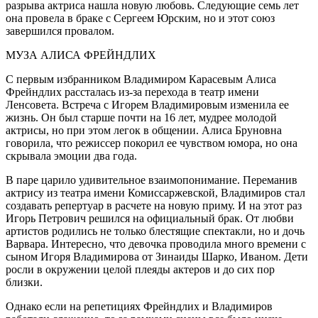
разрыва актриса нашла новую любовь. Следующие семь лет
она провела в браке с Сергеем Юрским, но и этот союз
завершился провалом.
МУЗА АЛИСА ФРЕЙНДЛИХ
С первым избранником Владимиром Карасевым Алиса
Фрейндлих рассталась из-за перехода в театр имени
Ленсовета. Встреча с Игорем Владимировым изменила ее
жизнь. Он был старше почти на 16 лет, мудрее молодой
актрисы, но при этом легок в общении. Алиса Бруновна
говорила, что режиссер покорил ее чувством юмора, но она
скрывала эмоции два года.
В паре царило удивительное взаимопонимание. Переманив
актрису из театра имени Комиссаржевской, Владимиров стал
создавать репертуар в расчете на новую приму. И на этот раз
Игорь Петрович решился на официальный брак. От любви
артистов родились не только блестящие спектакли, но и дочь
Варвара. Интересно, что девочка проводила много времени с
сыном Игоря Владимирова от Зинаиды Шарко, Иваном. Дети
росли в окружении целой плеяды актеров и до сих пор
близки.
Однако если на репетициях Фрейндлих и Владимиров