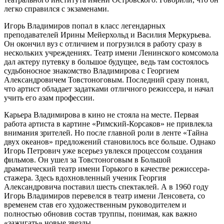
легко справился с экзаменами.
Игорь Владимиров попал в класс легендарных
преподавателей Ирины Мейерхольд и Василия Меркурьева.
Он окончил вуз с отличием и погрузился в работу сразу в
нескольких учреждениях. Театр имени Ленинского комсомола
дал актеру путевку в большое будущее, ведь там состоялось
судьбоносное знакомство Владимирова с Георгием
Александровичем Товстоноговым. Последний сразу понял,
что артист обладает задатками отличного режиссера, и начал
учить его азам профессии.
Карьера Владимирова в кино не стояла на месте. Первая
работа артиста в картине «Римский-Корсаков» не привлекла
внимания зрителей. Но после главной роли в ленте «Тайна
двух океанов» предложений становилось все больше. Однако
Игорь Петрович уже всерьез увлекся процессом создания
фильмов. Он ушел за Товстоноговым в Большой
драматический театр имени Горького в качестве режиссера-
стажера. Здесь вдохновленный ученик Георгия
Александровича поставил шесть спектаклей. А в 1960 году
Игорь Владимиров перевелся в театр имени Ленсовета, со
временем став его художественным руководителем и
полностью обновив состав труппы, понимая, как важно
«зажигать» новые звезды.