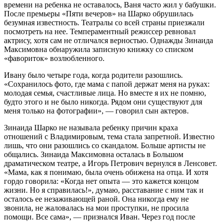
времени на ребенка не оставалось, Ваня часто жил у бабушки.
После премьеры «Пяти вечеров» на Шарко обрушилась
безумная известность. Театралы со всей страны приезжали
посмотреть на нее. Темпераментный режиссер ревновал
актрису, хотя сам не отличался верностью. Однажды Зинаида
Максимовна обнаружила записную книжку со списком
«фавориток» возлюбленного.
Ивану было четыре года, когда родители разошлись.
«Сохранилось фото, где мама с папой держат меня на руках:
молодая семья, счастливые лица. Но вместе я их не помню,
будто этого и не было никогда. Рядом они существуют для
меня только на фотографии», — говорил сын актеров.
Зинаида Шарко не называла ребенку причин краха
отношений с Владимировым, тема стала запретной. Известно
лишь, что они разошлись со скандалом. Больше артисты не
общались. Зинаида Максимовна осталась в Большом
драматическом театре, а Игорь Петрович вернулся в Ленсовет.
«Мама, как я понимаю, была очень обижена на отца. И хотя
гордо говорила: «Когда нет опыта — это кажется концом
жизни. Но я справилась!», думаю, расставание с ним так и
осталось ее незаживающей раной. Она никогда ему не
звонила, не жаловалась на мои проступки, не просила
помощи. Все сама», — признался Иван. Через год после