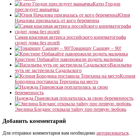
Катю Гордон
преследует маньячка
Юлия
Началова призналась от кого беременна
Самая красивая актриса российского кинематографа
сидит дома без ролей
Товарищу Саахову – 90!
Кристине Орбакайте наворожили родить мальчика
Васильева
чуть не застрелила Садальского
Ксения
Бородина поставила Терехина на место
Надежда Грановская поплатилась за свою беременность
Эвелина Бледанс открыла тайну про первую любовь
Добавить комментарий
Для отправки комментария вам необходимо
авторизоваться
.