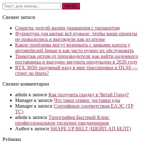
Свежие записи
Секреты долгой жизни украшения с танзанитом
Фурнитура для шитья: всё нужное, чтобы ваши проекты
не развалились и выглядели как из ателье
Какие проблемы могут возникать с замками капота у
автомобилей Jaguar и как часто нужно их обслуживать
Трикотаж оптом от производителя: как найти надежного
поставщика и выгодно закупить продукцию в 2026 году
RTX 3050: разумный вход в мир трассировки и DLSS —
стоит ли брать?
Свежие комментарии
admin
к записи
Как получить скидку в Читай Город?
Manager
к записи
Что такое сервис доставки еды
Manager
к записи
Сертификат соответствия ЕАЭС (ТР
ТС)
admin
к записи
Типография Быстрый Клик:
профессиональное тиснение ежедневников
Author
к записи
SHAPE UP BELT (ШЕЙП АП БЕЛТ)
Рубрики