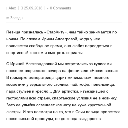
25.09.2018
0 Comments
Alex
Звезды
Певица призналась «СтарХиту», чем тайно занимается по
ночам. По словам Ирины Аллегровой, когда у нее
появляется свободное время, она любит переодеться в
спортивный костюм и смотреть сериалы.
С Ириной Александровной мы встретились за кулисами
после ее творческого вечера на фестивале «Новая волна».
В гримерке императрицы царит минимализм: немного
косметики у зеркального столика, чай, кофе, пепельница,
пара стульев и кресло… Для артистки, изъездившей с
гастролями всю страну, спартанские условия не в новинку.
Зато ее улыбка освещает комнату не хуже хрустальной
люстры. И это несмотря на то, что в Сочи певица прилетела
после сильной простуды, не до конца выздоровев…