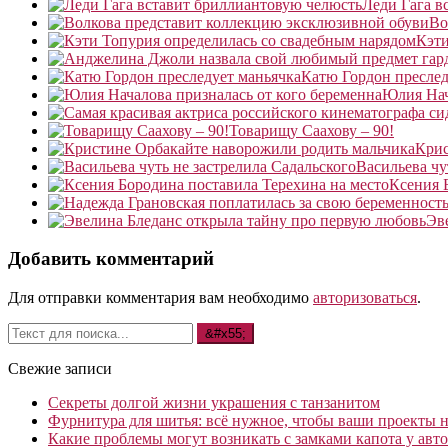
Леди Гага в
Во
Кэти
Катю Гордон преслед
Юлия Нач
Товарищу Саахову – 90!
Крис
Васильева чу
Ксения 
Эв
Добавить комментарий
Для отправки комментария вам необходимо
авторизоваться
.
Свежие записи
Секреты долгой жизни украшения с танзанитом
Фурнитура для шитья: всё нужное, чтобы ваши проекты не
Какие проблемы могут возникать с замками капота у авто