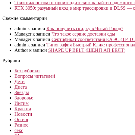
Трикотаж оптом от производителя: как найти надежного 
RTX 3050: разумный вход в мир трассировки и DLSS — с
Свежие комментарии
admin
к записи
Как получить скидку в Читай Город?
Manager
к записи
Что такое сервис доставки еды
Manager
к записи
Сертификат соответствия ЕАЭС (ТР ТС
admin
к записи
Типография Быстрый Клик: профессионал
Author
к записи
SHAPE UP BELT (ШЕЙП АП БЕЛТ)
Рубрики
Без рубрики
Вопросы читателей
Дети
Диета
Звезды
Здоровье
Интим
Красота
Новости
Он и я
Разное
секс