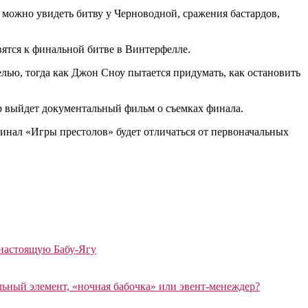
м можно увидеть битву у Черноводной, сражения бастардов,
вятся к финальной битве в Винтерфелле.
лью, тогда как Джон Сноу пытается придумать, как остановить
фир выйдет документальный фильм о съемках финала.
финал «Игры престолов» будет отличаться от первоначальных
 настоящую Бабу-Ягу
ный элемент, «ночная бабочка» или эвент-менеждер?