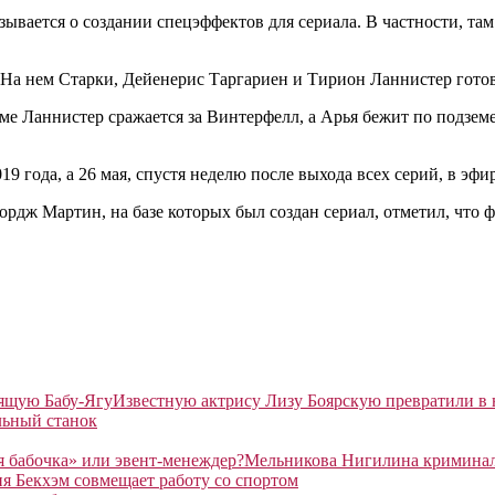
зывается о создании спецэффектов для сериала. В частности, та
. На нем Старки, Дейенерис Таргариен и Тирион Ланнистер гото
е Ланнистер сражается за Винтерфелл, а Арья бежит по подземе
19 года, а 26 мая, спустя неделю после выхода всех серий, в э
рдж Мартин, на базе которых был создан сериал, отметил, что 
Известную актрису Лизу Боярскую превратили в
льный станок
Мельникова Нигилина криминаль
я Бекхэм совмещает работу со спортом