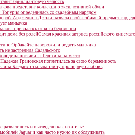
ставит бриллиантовую челюсть
лкова представит коллекцию эксклюзивной обуви
 Топурия определилась со свадебным нарядом
Анджелина Джоли назвала свой любимый предмет гардер
ует маньячка
алова призналась от кого беременна
Самая красивая актриса российского кинемато
тине Орбакайте наворожили родить мальчика
ть не застрелила Садальского
Бородина поставила Терехина на место
Надежда Грановская поплатилась за свою беременность
елина Бледанс открыла тайну про первую любовь
 развалились и выглядели как из ателье
мобилей Jaguar и как часто нужно их обслуживать