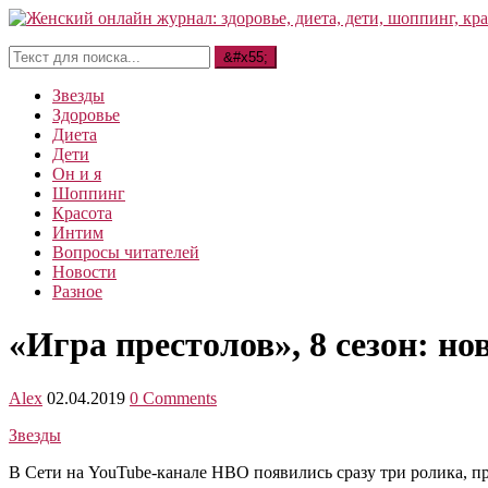
Звезды
Здоровье
Диета
Дети
Он и я
Шоппинг
Красота
Интим
Вопросы читателей
Новости
Разное
«Игра престолов», 8 сезон: н
Alex
02.04.2019
0 Comments
Звезды
В Сети на YouTube-канале HBO появились сразу три ролика, п