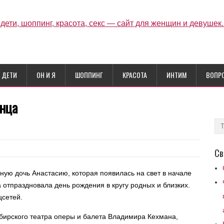
ДЕТИ
ОН И Я
ШОППИНГ
КРАСОТА
ИНТИМ
ВОПР
енца
Св
ную дочь Анастасию, которая появилась на свет в начале
 отпраздновала день рождения в кругу родных и близких.
цсетей.
ибирского театра оперы и балета Владимира Кехмана,