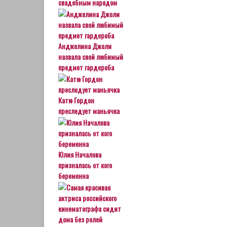
свадебным нарядом
Анджелина Джоли
назвала свой любимый
предмет гардероба
Катю Гордон
преследует маньячка
Юлия Началова
призналась от кого
беременна