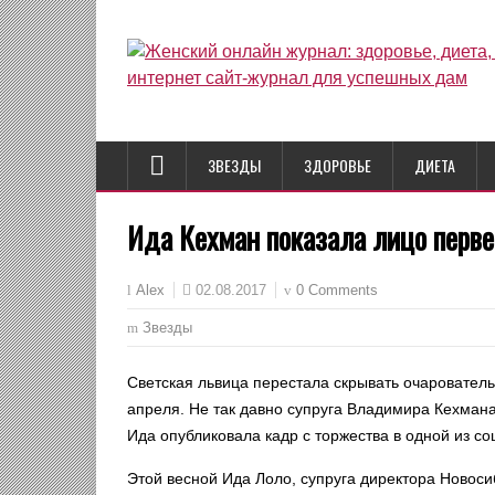
ЗВЕЗДЫ
ЗДОРОВЬЕ
ДИЕТА
Ида Кехман показала лицо перв
02.08.2017
0 Comments
Alex
Звезды
Светская львица перестала скрывать очарователь
апреля. Не так давно супруга Владимира Кехмана
Ида опубликовала кадр с торжества в одной из со
Этой весной Ида Лоло, супруга директора Новос