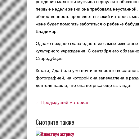
рождения малышки мужчина вернулся к обязаннос
первые недели жизни она требовала неустанной, 
общественность проявляет высокий интерес к мо
жене будет помогать заботиться о ребенке бабуш
Владимир.
Однако позднее глава одного из самых известных 
культурного учреждения. С сентября его обязан
Стародубцев.
Кстати, Ида Лоло уже почти полностью восстано
фотографией, на которой она запечатлена в разд
деятеля нашли, что она потрясающе выглядит.
← Предыдущий материал
Смотрите также