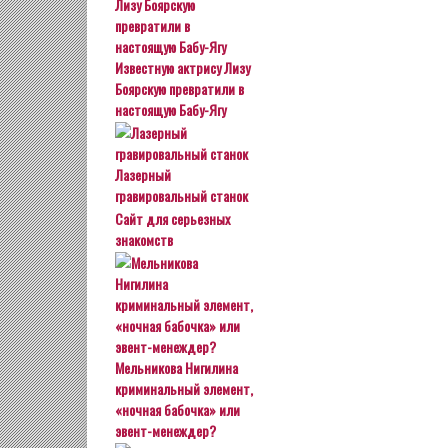
Известную актрису Лизу
Боярскую превратили в
настоящую Бабу-Ягу
Лазерный
гравировальный станок
Сайт для серьезных
знакомств
Мельникова Нигилина
криминальный элемент,
«ночная бабочка» или
эвент-менеждер?