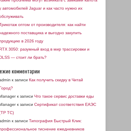
Какие проблемы могут возникать с замками капота
у автомобилей Jaguar и как часто нужно их
обслуживать
Трикотаж оптом от производителя: как найти
надежного поставщика и выгодно закупить
продукцию в 2026 году
RTX 3050: разумный вход в мир трассировки и
DLSS — стоит ли брать?
ежие комментарии
admin
к записи
Как получить скидку в Читай
Город?
Manager
к записи
Что такое сервис доставки еды
Manager
к записи
Сертификат соответствия ЕАЭС
(ТР ТС)
admin
к записи
Типография Быстрый Клик:
профессиональное тиснение ежедневников