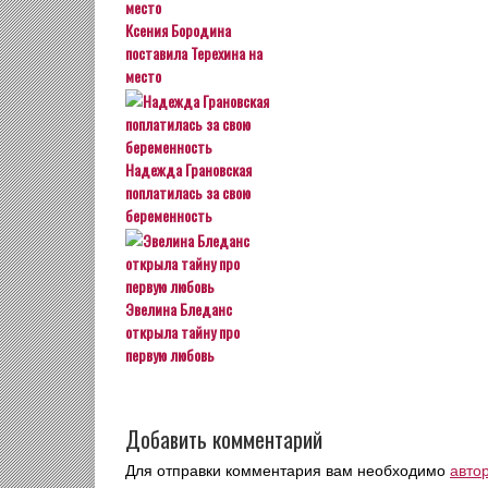
Ксения Бородина
поставила Терехина на
место
Надежда Грановская
поплатилась за свою
беременность
Эвелина Бледанс
открыла тайну про
первую любовь
Добавить комментарий
Для отправки комментария вам необходимо
авто