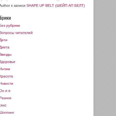
Author
к записи
SHAPE UP BELT (ШЕЙП АП БЕЛТ)
брики
Без рубрики
Вопросы читателей
Дети
Диета
Звезды
Здоровье
Интим
Красота
Новости
Он и я
Разное
секс
Шоппинг