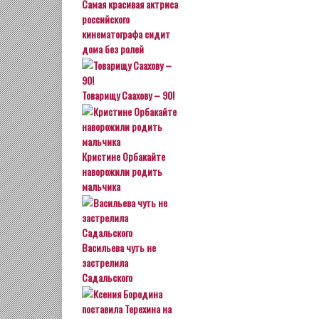
Самая красивая актриса
российского
кинематографа сидит
дома без ролей
Товарищу Саахову – 90!
Кристине Орбакайте
наворожили родить
мальчика
Васильева чуть не
застрелила
Садальского