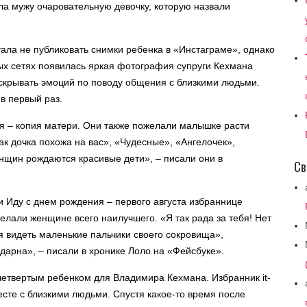
а мужу очаровательную девочку, которую назвали
ала не публиковать снимки ребенка в «Инстаграме», однако
ых сетях появилась яркая фотография супруги Кехмана
скрывать эмоций по поводу общения с близкими людьми.
в первый раз.
я – копия матери. Они также пожелали малышке расти
ак дочка похожа на вас», «Чудесные», «Ангелочек»,
нщин рождаются красивые дети», – писали они в
Св
 Иду с днем рождения – первого августа избраннице
лали женщине всего наилучшего. «Я так рада за тебя! Нет
я видеть маленькие пальчики своего сокровища»,
одарна», – писали в хронике Лоло на «Фейсбуке».
четвертым ребенком для Владимира Кехмана. Избранник it-
месте с близкими людьми. Спустя какое-то время после