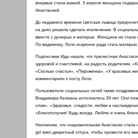
впервые стала мамой. 3 апреля женщина подарил
Анастасией.
До недавнего времени светская львица предпочит
на днях решила сделать исключение. В социальн
вместе с дочерью и матерью. Женщина не стала 
По-видимому, Лоло искренне рада стать матерью 
Подписчики Иды нашли, что прелестная Анастаси
здоровой и счастливой, на радость родителям. «К
«Сколько счастья», «Пироженка», «У красивых же
комментариях к посту Лоло.
Пользователи социальных сетей также поздравили
Владимира Кехмана исполнилось 39 лет. Они поже
слов», «Здоровья, сладости, любви и наслаждени
«Благополучия! Будь всегда. Люблю и очень благ
Напомним, что очаровательная Анастасия стала 
girl взял декретный отпуск, чтобы провести его в