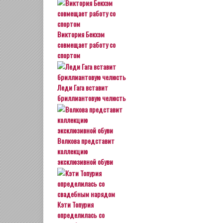
Виктория Бекхэм
совмещает работу со
спортом
Леди Гага вставит
бриллиантовую челюсть
Волкова представит
коллекцию
эксклюзивной обуви
Кэти Топурия
определилась со