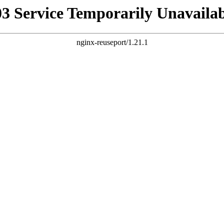
03 Service Temporarily Unavailab
nginx-reuseport/1.21.1