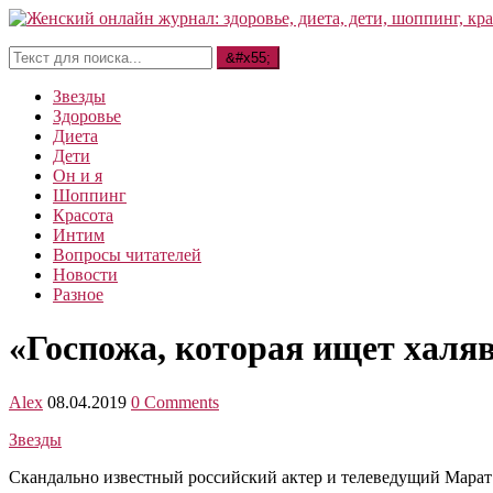
Звезды
Здоровье
Диета
Дети
Он и я
Шоппинг
Красота
Интим
Вопросы читателей
Новости
Разное
«Госпожа, которая ищет халя
Alex
08.04.2019
0 Comments
Звезды
Скандально известный российский актер и телеведущий Марат