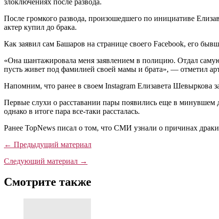
злоключениях после развода.
После громкого развода, произошедшего по инициативе Елизав
актер купил до брака.
Как заявил сам Башаров на странице своего Facebook, его быв
«Она шантажировала меня заявлением в полицию. Отдал самую 
пусть живет под фамилией своей мамы и брата», — отметил арт
Напомним, что ранее в своем Instagram Елизавета Шевыркова за
Первые слухи о расставании пары появились еще в минувшем де
однако в итоге пара все-таки рассталась.
Ранее TopNews писал о том, что СМИ узнали о причинах драки
← Предыдущий материал
Следующий материал →
Смотрите также