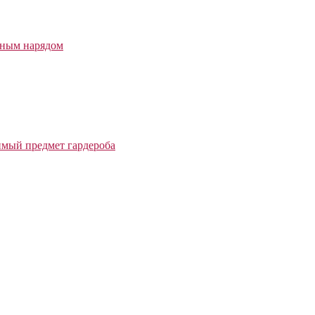
бным нарядом
мый предмет гардероба