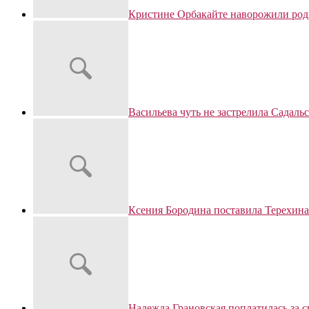
Кристине Орбакайте наворожили род
Васильева чуть не застрелила Садаль
Ксения Бородина поставила Терехина
Надежда Грановская поплатилась за 