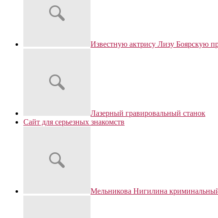
Известную актрису Лизу Боярскую п
Лазерный гравировальный станок
Сайт для серьезных знакомств
Мельникова Нигилина криминальный 