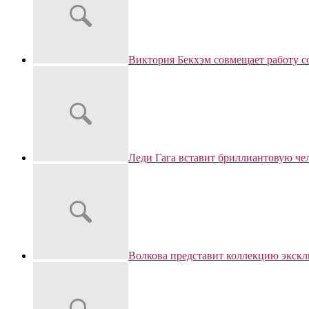
Виктория Бекхэм совмещает работу с
Леди Гага вставит бриллиантовую че
Волкова представит коллекцию экск