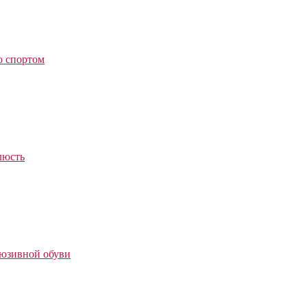
о спортом
люсть
люзивной обуви