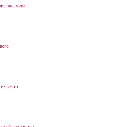
ить мальчика
ского
 на место
свою беременность