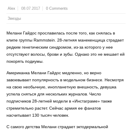
08.07.2017
0 Comments
Alex
Звезды
Мелани Гайдос прославилась после того, как снялась в
клипе группы Rammstein. 28-летняя манекенщица страдает
редким генетическим синдромом, из-за которого у нее
отсутствуют волосы, брови и зубы. Однако это не мешает ей
покорять подиумы.
Американка Мелани Гайдос медленно, но верно
завоевывает популярность в модельном бизнесе. Несмотря
на свою необычную, инопланетную внешность, девушка
успела сняться для нескольких журналов. Число
подписчиков 28-летней модели в «Инстаграме» также
стремительно растет. Сейчас армия ее фанатов
насчитывает 130 тысяч человек.
С самого детства Мелани страдает эктодермальной