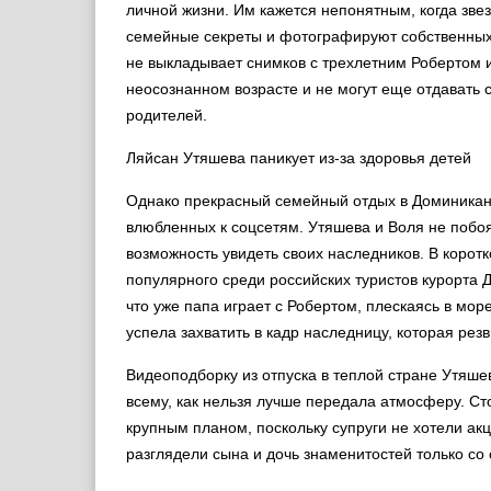
личной жизни. Им кажется непонятным, когда зве
семейные секреты и фотографируют собственных
не выкладывает снимков с трехлетним Робертом и
неосознанном возрасте и не могут еще отдавать с
родителей.
Ляйсан Утяшева паникует из-за здоровья детей
Однако прекрасный семейный отдых в Доминикан
влюбленных к соцсетям. Утяшева и Воля не побо
возможность увидеть своих наследников. В коро
популярного среди российских туристов курорта
что уже папа играет с Робертом, плескаясь в мор
успела захватить в кадр наследницу, которая резв
Видеоподборку из отпуска в теплой стране Утяше
всему, как нельзя лучше передала атмосферу. Ст
крупным планом, поскольку супруги не хотели ак
разглядели сына и дочь знаменитостей только со