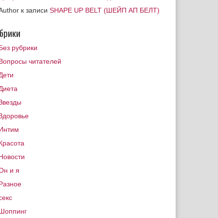
Author
к записи
SHAPE UP BELT (ШЕЙП АП БЕЛТ)
брики
Без рубрики
Вопросы читателей
Дети
Диета
Звезды
Здоровье
Интим
Красота
Новости
Он и я
Разное
секс
Шоппинг