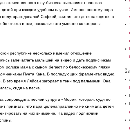
зды отечественного шоу-бизнеса выставляют напоказ
 детей при каждом удобном случае. Именно поэтому пара
 полуторагодовалой Софией, считая, что дети находятся в
ебе отчета в том, насколько это уместно со стороны
ской республике несколько изменил отношение
ялись запечатлеть малышей на видео и дать подписчикам
тком ролике мама с сыном бегают по белоснежному пляжу
Св
 Доминиканы Пунта Кана. В последующих фрагментах видно,
е. В это время Ляйсан загорает в тени под пальмами. Она
илась, сидя на песке.
ва сопроводила песней супруга «Море», которая, судя по
оит признать, что пара целенаправленно не снимала детей
центировать на них внимание. На видео подписчики
 спины.