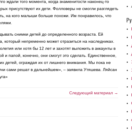
лго ждали того момента, когда знаменитости наконец-то
орых присутствуют их дети. Фолловеры не смогли разглядеть
ть, на кого малыши больше похожи. Им понравилось, что
Ру
елями.
адывать снимки детей до определенного возраста. Ей
ива, который непременно может отразиться на наследниках.
летия или хотя бы 12 лет и захотят выложить в аккаунты в
 и папой, конечно, они смогут это сделать. Единственное,
х детей, ограждая их от лишнего внимания. Мы пока не
Они сами решат в дальнейшем», – заявила Утяшева. Ляйсан
уга»
Следующий материал →