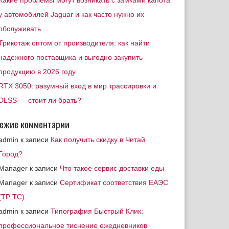
Какие проблемы могут возникать с замками капота
у автомобилей Jaguar и как часто нужно их
обслуживать
Трикотаж оптом от производителя: как найти
надежного поставщика и выгодно закупить
продукцию в 2026 году
RTX 3050: разумный вход в мир трассировки и
DLSS — стоит ли брать?
ежие комментарии
admin
к записи
Как получить скидку в Читай
Город?
Manager
к записи
Что такое сервис доставки еды
Manager
к записи
Сертификат соответствия ЕАЭС
(ТР ТС)
admin
к записи
Типография Быстрый Клик:
профессиональное тиснение ежедневников