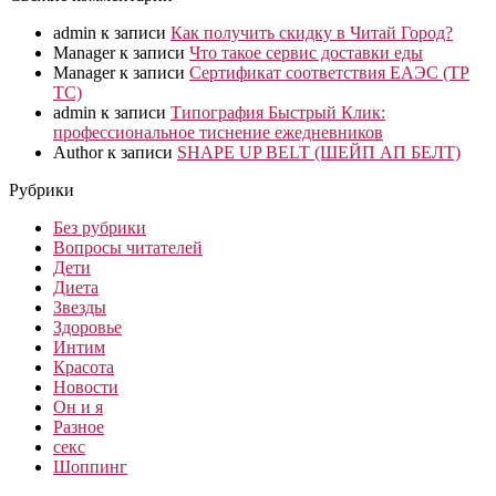
admin
к записи
Как получить скидку в Читай Город?
Manager
к записи
Что такое сервис доставки еды
Manager
к записи
Сертификат соответствия ЕАЭС (ТР
ТС)
admin
к записи
Типография Быстрый Клик:
профессиональное тиснение ежедневников
Author
к записи
SHAPE UP BELT (ШЕЙП АП БЕЛТ)
Рубрики
Без рубрики
Вопросы читателей
Дети
Диета
Звезды
Здоровье
Интим
Красота
Новости
Он и я
Разное
секс
Шоппинг