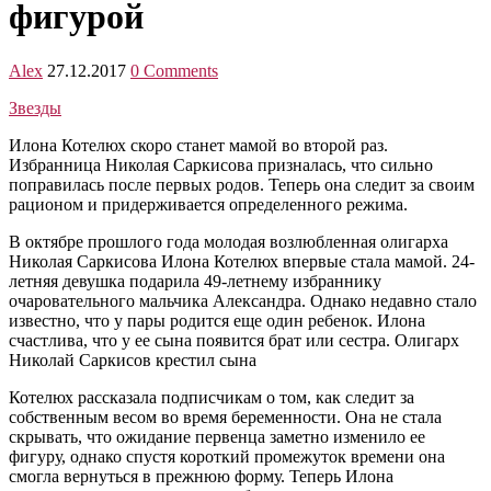
фигурой
Alex
27.12.2017
0 Comments
Звезды
Илона Котелюх скоро станет мамой во второй раз.
Избранница Николая Саркисова призналась, что сильно
поправилась после первых родов. Теперь она следит за своим
рационом и придерживается определенного режима.
В октябре прошлого года молодая возлюбленная олигарха
Николая Саркисова Илона Котелюх впервые стала мамой. 24-
летняя девушка подарила 49-летнему избраннику
очаровательного мальчика Александра. Однако недавно стало
известно, что у пары родится еще один ребенок. Илона
счастлива, что у ее сына появится брат или сестра. Олигарх
Николай Саркисов крестил сына
Котелюх рассказала подписчикам о том, как следит за
собственным весом во время беременности. Она не стала
скрывать, что ожидание первенца заметно изменило ее
фигуру, однако спустя короткий промежуток времени она
смогла вернуться в прежнюю форму. Теперь Илона