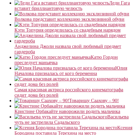
Леди Гага
вставит бриллиантовую челюсть
Волкова представит коллекцию эксклюзивной обуви
Кэти Топурия определилась со свадебным нарядом
Анджелина Джоли назвала свой любимый предмет
гардероба
Катю Гордон
преследует маньячка
Юлия
Началова призналась от кого беременна
Самая красивая актриса российского кинематографа
сидит дома без ролей
Товарищу Саахову – 90!
Кристине Орбакайте наворожили родить мальчика
Васильева
чуть не застрелила Садальского
Ксения
Бородина поставила Терехина на место