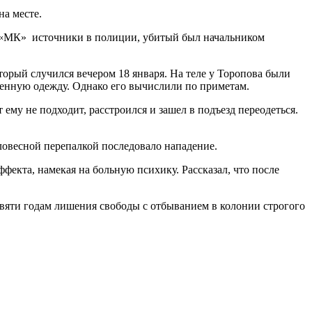
на месте.
и «МК» источники в полиции, убитый был начальником
орый случился вечером 18 января. На теле у Торопова были
сменную одежду. Однако его вычислили по приметам.
ему не подходит, расстроился и зашел в подъезд переодеться.
словесной перепалкой последовало нападение.
ффекта, намекая на больную психику. Рассказал, что после
евяти годам лишения свободы с отбыванием в колонии строгого