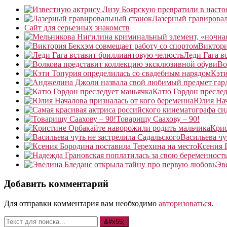
Лазерный гравирова
Сайт для серьезных знакомств
Виктори
Леди Гага в
Во
Кэти
Катю Гордон преслед
Юлия Нач
Товарищу Саахову – 90!
Крис
Васильева чу
Ксения 
Эв
Добавить комментарий
Для отправки комментария вам необходимо
авторизоваться
.