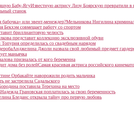
Известную актрису Лизу Боярскую превратили в
льный станок
Мельникова Нигилина криминаль
я Бекхэм совмещает работу со спортом
ставит бриллиантовую челюсть
лкова представит коллекцию эксклюзивной обуви
 Топурия определилась со свадебным нарядом
Анджелина Джоли назвала свой любимый предмет гардер
ует маньячка
алова призналась от кого беременна
Самая красивая актриса российского кинемато
тине Орбакайте наворожили родить мальчика
ть не застрелила Садальского
Бородина поставила Терехина на место
Надежда Грановская поплатилась за свою беременность
елина Бледанс открыла тайну про первую любовь