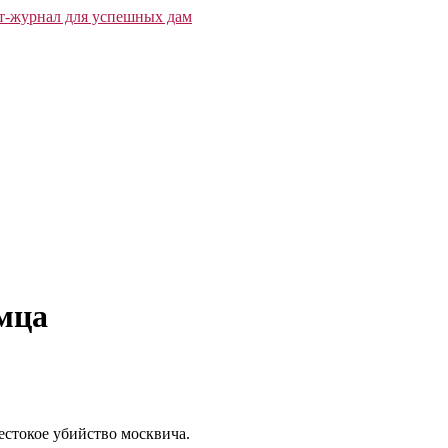
омца
стокое убийство москвича.