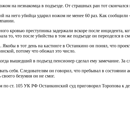
ожом на незнакомца в подъезде. От страшных ран тот скончался 
й на него убийца ударил ножом не менее 60 раз. Как сообщил
мпании.
ого кровью преступника задержали вскоре после инцидента, кот
ала то, что после убийства в том же подъезде он переоделся в 
Якобы в тот день на кастинге в Останкино он понял, что проект 
инской, потому что обожал это число.
 когда вышедший в подъезд пенсионер сделал ему замечание. За 
ать себя. Следователям он говорил, что пребывал в состоянии а
 своего безумия он не смог.
ем по ст. 105 УК РФ Останкинский суд приговорил Торопова к д