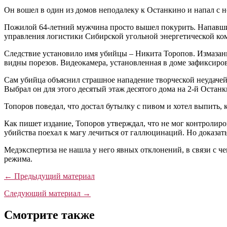
Он вошел в один из домов неподалеку к Останкино и напал с н
Пожилой 64-летний мужчина просто вышел покурить. Напавши
управления логистики Сибирской угольной энергетической ко
Следствие установило имя убийцы – Никита Торопов. Измазанн
видны порезов. Видеокамера, установленная в доме зафиксиров
Сам убийца объяснил страшное нападение творческой неудачей. 
Выбрал он для этого десятый этаж десятого дома на 2-й Останк
Топоров поведал, что достал бутылку с пивом и хотел выпить,
Как пишет издание, Топоров утверждал, что не мог контролиров
убийства поехал к магу лечиться от галлюцинаций. Но доказать
Медэкспертиза не нашла у него явных отклонений, в связи с ч
режима.
← Предыдущий материал
Следующий материал →
Смотрите также