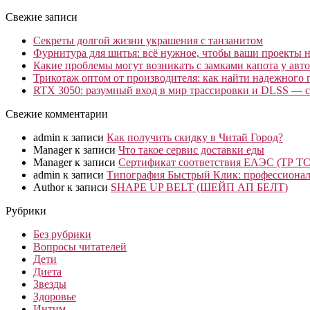
Свежие записи
Секреты долгой жизни украшения с танзанитом
Фурнитура для шитья: всё нужное, чтобы ваши проекты не
Какие проблемы могут возникать с замками капота у авто
Трикотаж оптом от производителя: как найти надежного 
RTX 3050: разумный вход в мир трассировки и DLSS — с
Свежие комментарии
admin
к записи
Как получить скидку в Читай Город?
Manager
к записи
Что такое сервис доставки еды
Manager
к записи
Сертификат соответствия ЕАЭС (ТР ТС
admin
к записи
Типография Быстрый Клик: профессионал
Author
к записи
SHAPE UP BELT (ШЕЙП АП БЕЛТ)
Рубрики
Без рубрики
Вопросы читателей
Дети
Диета
Звезды
Здоровье
Интим