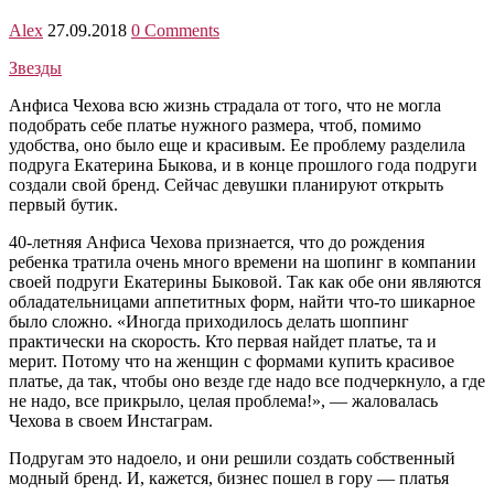
Alex
27.09.2018
0 Comments
Звезды
Анфиса Чехова всю жизнь страдала от того, что не могла
подобрать себе платье нужного размера, чтоб, помимо
удобства, оно было еще и красивым. Ее проблему разделила
подруга Екатерина Быкова, и в конце прошлого года подруги
создали свой бренд. Сейчас девушки планируют открыть
первый бутик.
40-летняя Анфиса Чехова признается, что до рождения
ребенка тратила очень много времени на шопинг в компании
своей подруги Екатерины Быковой. Так как обе они являются
обладательницами аппетитных форм, найти что-то шикарное
было сложно. «Иногда приходилось делать шоппинг
практически на скорость. Кто первая найдет платье, та и
мерит. Потому что на женщин с формами купить красивое
платье, да так, чтобы оно везде где надо все подчеркнуло, а где
не надо, все прикрыло, целая проблема!», — жаловалась
Чехова в своем Инстаграм.
Подругам это надоело, и они решили создать собственный
модный бренд. И, кажется, бизнес пошел в гору — платья