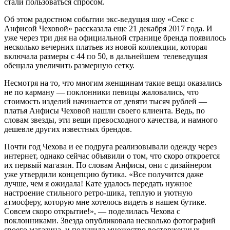
стали пользоваться спросом.
Об этом радостном событии экс-ведущая шоу «Секс с
Анфисой Чеховой» рассказала еще 21 декабря 2017 года. И
уже через три дня на официальной странице бренда появилось
несколько вечерних платьев из новой коллекции, которая
включала размеры с 44 по 50, в дальнейшем телеведущая
обещала увеличить размерную сетку.
Несмотря на то, что многим женщинам такие вещи оказались
не по карману — поклонники певицы жаловались, что
стоимость изделий начинается от девяти тысяч рублей —
платья Анфисы Чеховой нашли своего клиента. Ведь, по
словам звезды, эти вещи превосходного качества, и намного
дешевле других известных брендов.
Почти год Чехова и ее подруга реализовывали одежду через
интернет, однако сейчас объявили о том, что скоро откроется
их первый магазин. По словам Анфисы, они с дизайнером
уже утвердили концепцию бутика. «Все получится даже
лучше, чем я ожидала! Кате удалось передать нужное
настроение стильного ретро-шика, теплую и уютную
атмосферу, которую мне хотелось видеть в нашем бутике.
Совсем скоро открытие!», — поделилась Чехова с
поклонниками. Звезда опубликовала несколько фотографий
своего магазина, и получила множество восторженных