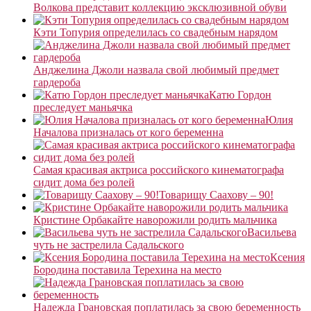
Волкова представит коллекцию эксклюзивной обуви
Кэти Топурия определилась со свадебным нарядом
Анджелина Джоли назвала свой любимый предмет
гардероба
Катю Гордон
преследует маньячка
Юлия
Началова призналась от кого беременна
Самая красивая актриса российского кинематографа
сидит дома без ролей
Товарищу Саахову – 90!
Кристине Орбакайте наворожили родить мальчика
Васильева
чуть не застрелила Садальского
Ксения
Бородина поставила Терехина на место
Надежда Грановская поплатилась за свою беременность