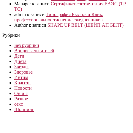
Manager
к записи
Сертификат соответствия ЕАЭС (ТР
ТС)
admin
к записи
Типография Быстрый Клик:
профессиональное тиснение ежедневников
Author
к записи
SHAPE UP BELT (ШЕЙП АП БЕЛТ)
Рубрики
Без рубрики
Вопросы читателей
Дети
Диета
Звезды
Здоровье
Интим
Красота
Новости
Он и я
Разное
секс
Шоппинг