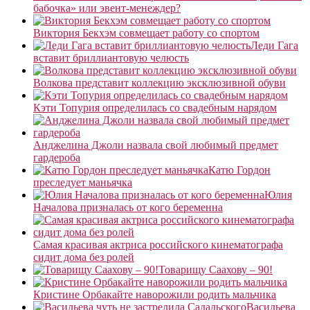
бабочка» или эвент-менеждер?
Виктория Бекхэм совмещает работу со спортом
Леди Гага
вставит бриллиантовую челюсть
Волкова представит коллекцию эксклюзивной обуви
Кэти Топурия определилась со свадебным нарядом
Анджелина Джоли назвала свой любимый предмет
гардероба
Катю Гордон
преследует маньячка
Юлия
Началова призналась от кого беременна
Самая красивая актриса российского кинематографа
сидит дома без ролей
Товарищу Саахову – 90!
Кристине Орбакайте наворожили родить мальчика
Васильева