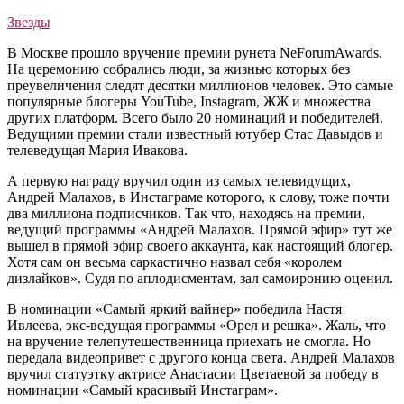
Звезды
В Москве прошло вручение премии рунета NeForumAwards.
На церемонию собрались люди, за жизнью которых без
преувеличения следят десятки миллионов человек. Это самые
популярные блогеры YouTube, Instagram, ЖЖ и множества
других платформ. Всего было 20 номинаций и победителей.
Ведущими премии стали известный ютубер Стас Давыдов и
телеведущая Мария Ивакова.
А первую награду вручил один из самых телевидущих,
Андрей Малахов, в Инстаграме которого, к слову, тоже почти
два миллиона подписчиков. Так что, находясь на премии,
ведущий программы «Андрей Малахов. Прямой эфир» тут же
вышел в прямой эфир своего аккаунта, как настоящий блогер.
Хотя сам он весьма саркастично назвал себя «королем
дизлайков». Судя по аплодисментам, зал самоиронию оценил.
В номинации «Самый яркий вайнер» победила Настя
Ивлеева, экс-ведущая программы «Орел и решка». Жаль, что
на вручение телепутешественница приехать не смогла. Но
передала видеопривет с другого конца света. Андрей Малахов
вручил статуэтку актрисе Анастасии Цветаевой за победу в
номинации «Самый красивый Инстаграм».