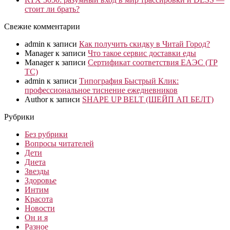
стоит ли брать?
Свежие комментарии
admin
к записи
Как получить скидку в Читай Город?
Manager
к записи
Что такое сервис доставки еды
Manager
к записи
Сертификат соответствия ЕАЭС (ТР
ТС)
admin
к записи
Типография Быстрый Клик:
профессиональное тиснение ежедневников
Author
к записи
SHAPE UP BELT (ШЕЙП АП БЕЛТ)
Рубрики
Без рубрики
Вопросы читателей
Дети
Диета
Звезды
Здоровье
Интим
Красота
Новости
Он и я
Разное