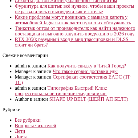
Секреты долгой жизни украшения с танзанитом
Фурнитура для шитья: всё нужное, чтобы ваши проекты
не развалились и выглядели как из ателье
Какие проблемы могут возникать с замками капота у
автомобилей Jaguar и как часто нужно их обслуживать
Трикотаж оптом от производителя: как найти надежного
поставщика и выгодно закупить продукцию в 2026 году
RTX 3050: разумный вход в мир трассировки и DLSS —
стоит ли брать?
Свежие комментарии
admin
к записи
Как получить скидку в Читай Город?
Manager
к записи
Что такое сервис доставки еды
Manager
к записи
Сертификат соответствия ЕАЭС (ТР
ТС)
admin
к записи
Типография Быстрый Клик:
профессиональное тиснение ежедневников
Author
к записи
SHAPE UP BELT (ШЕЙП АП БЕЛТ)
Рубрики
Без рубрики
Вопросы читателей
Дети
Диета