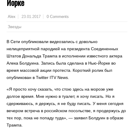
Йорке
23.01.2017
0 Comments
Alex
Звезды
В Сети опубликовали видеозапись с довольно
нелицеприятной пародией на президента Соединенных
Штатов Дональда Трампа в исполнении известного актера
Алека Болдуина. Запись была сделана в Нью-Йорке во
время массовой акции протеста. Короткий ролик был
опубликован в Twitter ITV News.
«Я просто хочу сказать, что стою здесь на морозе уже
долгое время. Мне нужно в туалет, я хочу писать. Но я
сдерживаюсь, я держусь, я не буду писать. У меня сегодня
вечером встреча в российском посольстве, я продержусь до
тех пор, пока не попаду туда», — заявил Болдуин в образе
Трампа.