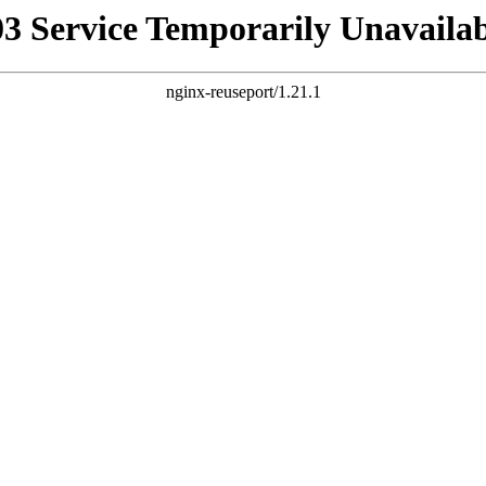
03 Service Temporarily Unavailab
nginx-reuseport/1.21.1