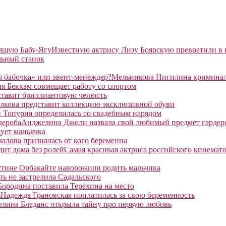
Известную актрису Лизу Боярскую превратили в
льный станок
Мельникова Нигилина криминаль
я Бекхэм совмещает работу со спортом
ставит бриллиантовую челюсть
лкова представит коллекцию эксклюзивной обуви
 Топурия определилась со свадебным нарядом
Анджелина Джоли назвала свой любимый предмет гардер
ует маньячка
алова призналась от кого беременна
Самая красивая актриса российского кинемато
тине Орбакайте наворожили родить мальчика
ть не застрелила Садальского
Бородина поставила Терехина на место
Надежда Грановская поплатилась за свою беременность
елина Бледанс открыла тайну про первую любовь