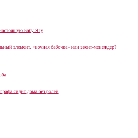
 настоящую Бабу-Ягу
ный элемент, «ночная бабочка» или эвент-менеждер?
оба
графа сидит дома без ролей