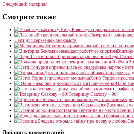
Следующий материал →
Смотрите также
Лазерный гравирова
Сайт для серьезных знакомств
Виктори
Леди Гага в
Во
Кэти
Катю Гордон преслед
Юлия Нач
Товарищу Саахову – 90!
Крис
Васильева чу
Ксения 
Эв
Добавить комментарий