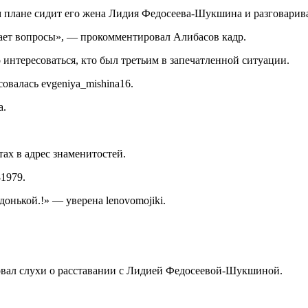
ем плане сидит его жена Лидия Федосеева-Шукшина и разговарива
ает вопросы», — прокомментировал Алибасов кадр.
нтересоваться, кто был третьим в запечатленной ситуации.
овалась evgeniya_mishina16.
a.
ах в адрес знаменитостей.
81979.
онькой.!» — уверена lenovomojiki.
овал слухи о расставании с Лидией Федосеевой-Шукшиной.