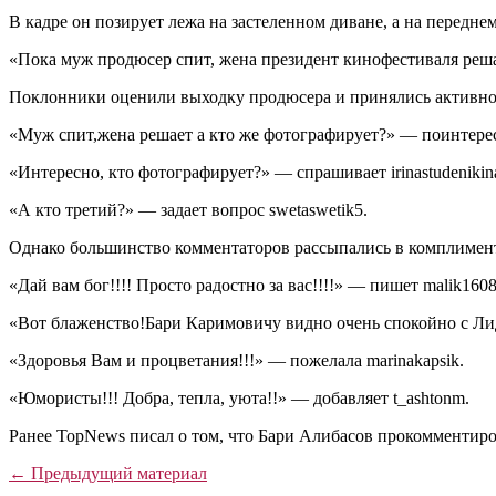
В кадре он позирует лежа на застеленном диване, а на передн
«Пока муж продюсер спит, жена президент кинофестиваля реш
Поклонники оценили выходку продюсера и принялись активно и
«Муж спит,жена решает а кто же фотографирует?» — поинтерес
«Интересно, кто фотографирует?» — спрашивает irinastudenikin
«А кто третий?» — задает вопрос swetaswetik5.
Однако большинство комментаторов рассыпались в комплимент
«Дай вам бог!!!! Просто радостно за вас!!!!» — пишет malik160
«Вот блаженство!Бари Каримовичу видно очень спокойно с Лид
«Здоровья Вам и процветания!!!» — пожелала marinakapsik.
«Юмористы!!! Добра, тепла, уюта!!» — добавляет t_ashtonm.
Ранее TopNews писал о том, что Бари Алибасов прокомментир
← Предыдущий материал