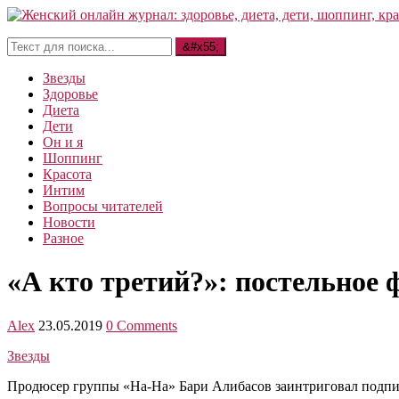
Звезды
Здоровье
Диета
Дети
Он и я
Шоппинг
Красота
Интим
Вопросы читателей
Новости
Разное
«А кто третий?»: постельное
Alex
23.05.2019
0 Comments
Звезды
Продюсер группы «На-На» Бари Алибасов заинтриговал подпис